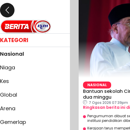
KATEGORI
Nasional
Niaga
Kes
NASIONAL
Bantuan sekolah C
Global
dua minggu
7 Ogos 2026 07:39pm
Ringkasan berita ini d
Arena
Pengumuman dibuat se
institusi pendidikan dib
Gemerlap
Kerajaan terus memperk