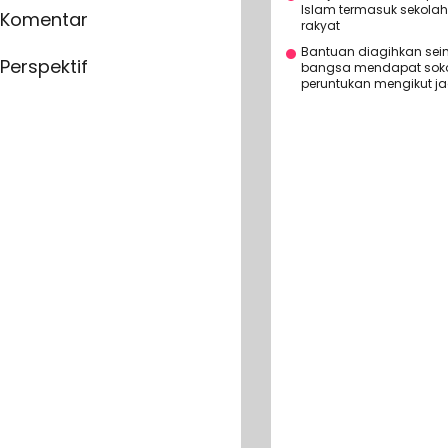
Islam termasuk sekola
Komentar
rakyat
Bantuan diagihkan se
Perspektif
bangsa mendapat soko
peruntukan mengikut j