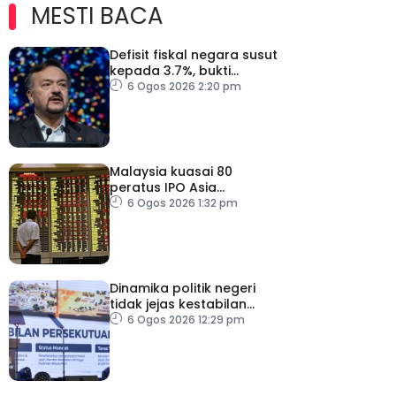
MESTI BACA
Defisit fiskal negara susut
kepada 3.7%, bukti
keyakinan pelabur masih
6 Ogos 2026 2:20 pm
kukuh
Malaysia kuasai 80
peratus IPO Asia
Tenggara, kumpul AS$1.4
6 Ogos 2026 1:32 pm
bilion separuh pertama
2026
Dinamika politik negeri
tidak jejas kestabilan
Kerajaan Perpaduan
6 Ogos 2026 12:29 pm
Persekutuan – TPM Zahid