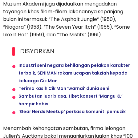
Muzium Akademi juga dijadualkan mengadakan
tayangan khas filem-filem lakonannya sepanjang
bulan ini termasuk “The Asphalt Jungle” (1950),
“Niagara” (1953), “The Seven Year Itch” (1955), “Some
Like It Hot” (1959), dan “The Misfits” (1961).
DISYORKAN
Industri seni negara kehilangan pelakon karakter
terbaik, SENIMAN rakam ucapan takziah kepada
keluarga Cik Man
Terima kasih Cik Man ‘warnai’ dunia seni
Sambutan luar biasa, tiket konsert ‘Mangu KL’
hampir habis
‘Gear Nerds Meetup’ perkasa komuniti pemuzik
Menambah kehangatan sambutan, firma lelongan
Julien’s Auctions bakal menganjurkan jualan khas “100