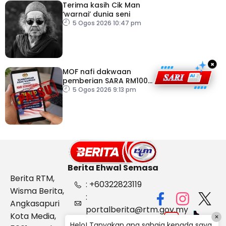
Terima kasih Cik Man
‘warnai’ dunia seni
5 Ogos 2026 10:47 pm
×
MOF nafi dakwaan
pemberian SARA RM100
sempena Hari
5 Ogos 2026 9:13 pm
Kebangsaan
Berita Ehwal Semasa
Berita RTM,
: +60322823119
Wisma Berita,
:
Angkasapuri
portalberita@rtm.gov.my
Kota Media,
×
: Aduan &
Helo! Tanyakan apa sahaja kepada saya.