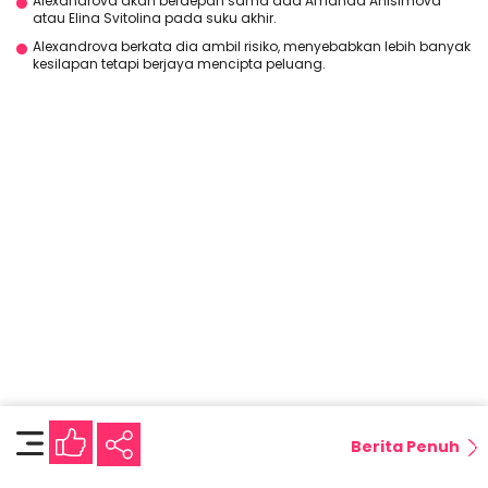
Alexandrova akan berdepan sama ada Amanda Anisimova
atau Elina Svitolina pada suku akhir.
Alexandrova berkata dia ambil risiko, menyebabkan lebih banyak
kesilapan tetapi berjaya mencipta peluang.
Berita Penuh