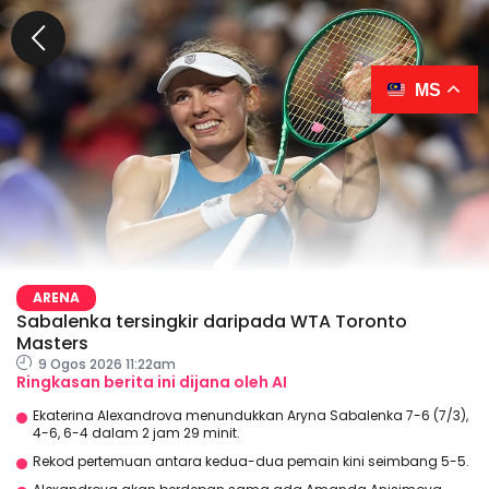
MS
ARENA
Sabalenka tersingkir daripada WTA Toronto
Masters
9 Ogos 2026 11:22am
Ringkasan berita ini dijana oleh AI
Ekaterina Alexandrova menundukkan Aryna Sabalenka 7-6 (7/3),
4-6, 6-4 dalam 2 jam 29 minit.
Rekod pertemuan antara kedua-dua pemain kini seimbang 5-5.