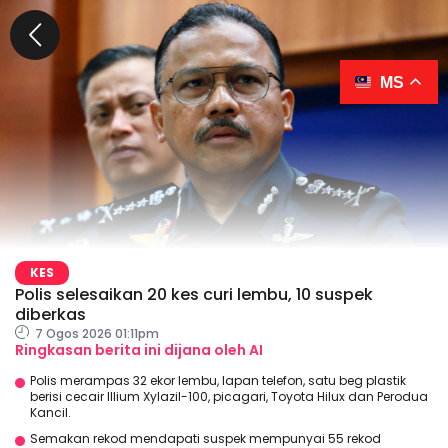
MS
KES
Polis selesaikan 20 kes curi lembu, 10 suspek
diberkas
7 Ogos 2026 01:11pm
Ringkasan berita ini dijana oleh AI
Polis merampas 32 ekor lembu, lapan telefon, satu beg plastik
berisi cecair Illium Xylazil-100, picagari, Toyota Hilux dan Perodua
Kancil.
Semakan rekod mendapati suspek mempunyai 55 rekod