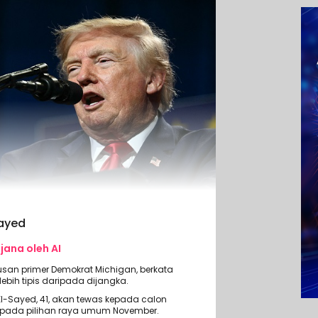
Sayed
ijana oleh AI
usan primer Demokrat Michigan, berkata
bih tipis daripada dijangka.
l-Sayed, 41, akan tewas kepada calon
s pada pilihan raya umum November.