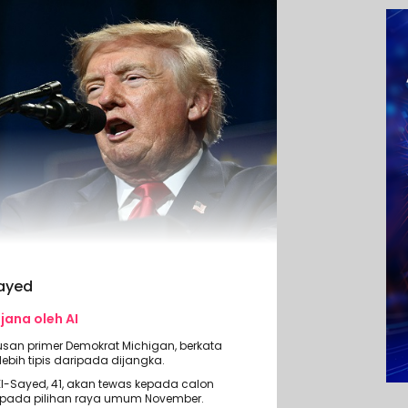
Sayed
ijana oleh AI
usan primer Demokrat Michigan, berkata
bih tipis daripada dijangka.
l-Sayed, 41, akan tewas kepada calon
s pada pilihan raya umum November.