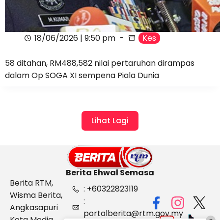
18/06/2026 | 9:50 pm
Kes
58 ditahan, RM488,582 nilai pertaruhan dirampas
dalam Op SOGA XI sempena Piala Dunia
Lihat Lagi
Berita Ehwal Semasa
Berita RTM,
: +60322823119
Wisma Berita,
:
Angkasapuri
portalberita@rtm.gov.my
Kota Media,