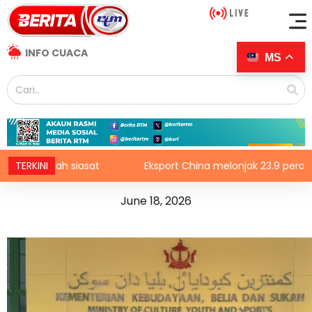
INFO CUACA
MS
TERKINI
Eksport China melonjak 23.9 peratus, dipacu permintaan te
June 18, 2026