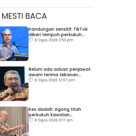
MESTI BACA
Kandungan sensitif: TikTok
diberi tempoh perkukuh
sistem moderasi
8 Ogos 2026 2:53 pm
Belum ada aduan penjawat
awam terima tekanan
daripada ahli politik
8 Ogos 2026 12:07 pm
Kes dadah: Agong titah
perkukuh kawalan
lapangan terbang, pintu
8 Ogos 2026 11:17 am
masuk negara