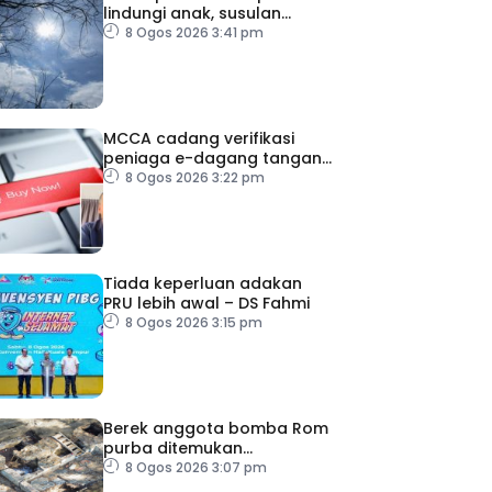
lindungi anak, susulan
indeks UV sangat tinggi
8 Ogos 2026 3:41 pm
MCCA cadang verifikasi
peniaga e-dagang tangani
lambakan produk import
8 Ogos 2026 3:22 pm
Tiada keperluan adakan
PRU lebih awal – DS Fahmi
8 Ogos 2026 3:15 pm
Berek anggota bomba Rom
purba ditemukan
berhampiran Colosseum
8 Ogos 2026 3:07 pm