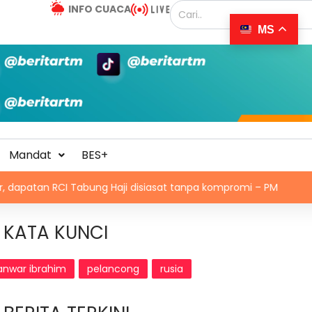
INFO CUACA
MS
Mandat
BES+
CI Tabung Haji disiasat tanpa kompromi – PM
Olahraga 
KATA KUNCI
anwar ibrahim
pelancong
rusia