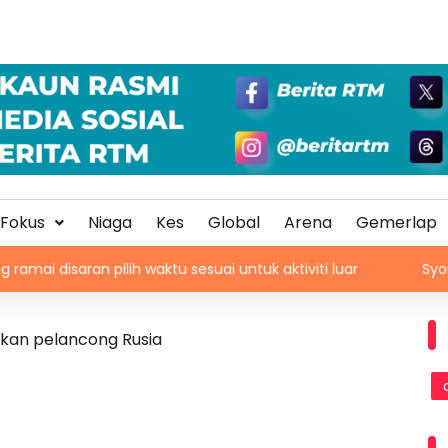
Fokus
Niaga
Kes
Global
Arena
Gemerlap
an pilih waktu sesuai untuk aktiviti luar
Syor, dapatan R
ukan pelancong Rusia