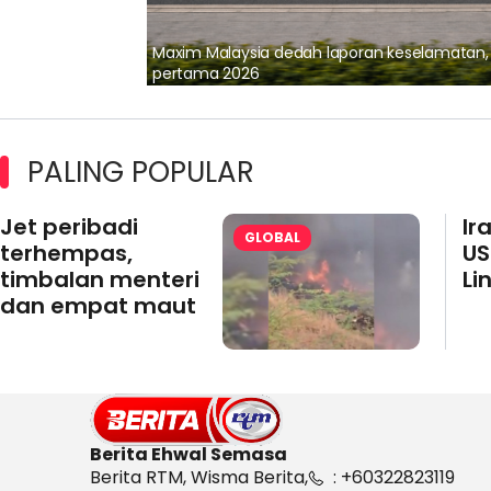
lalui Kerjasama
Maxim Malaysia dedah laporan keselamatan
pertama 2026
PALING POPULAR
Jet peribadi
Ir
GLOBAL
terhempas,
US
timbalan menteri
Li
dan empat maut
Berita Ehwal Semasa
Berita RTM, Wisma Berita,
: +60322823119