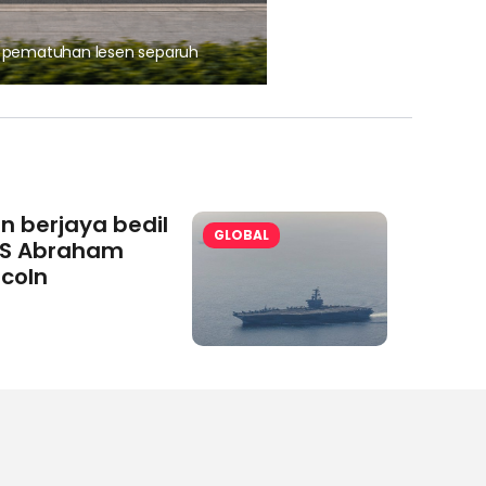
, pematuhan lesen separuh
Ajinomoto (Malaysia) Berh
aminoVITAL® Bersama Pemp
an berjaya bedil
GLOBAL
S Abraham
ncoln