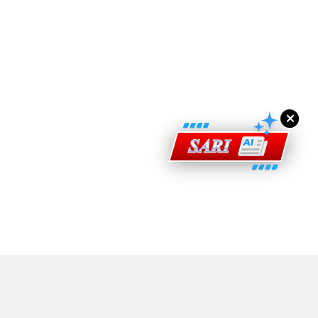
ad Perkasa SCORE Marathon 2026 Melalui Kerjasama
engaruh Larian Antarabangsa
×