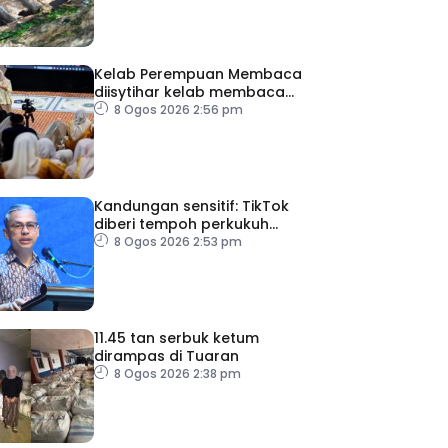
Kelab Perempuan Membaca
diisytihar kelab membaca
terbesar di Malaysia
8 Ogos 2026 2:56 pm
Kandungan sensitif: TikTok
diberi tempoh perkukuh
sistem moderasi
8 Ogos 2026 2:53 pm
11.45 tan serbuk ketum
dirampas di Tuaran
8 Ogos 2026 2:38 pm