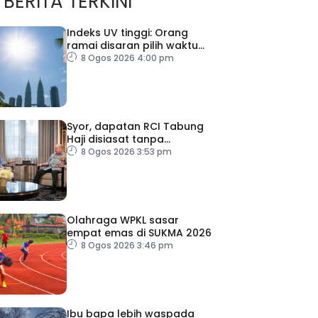
BERITA TERKINI
Indeks UV tinggi: Orang
ramai disaran pilih waktu
sesuai untuk aktiviti luar
8 Ogos 2026 4:00 pm
Syor, dapatan RCI Tabung
Haji disiasat tanpa
kompromi – PM
8 Ogos 2026 3:53 pm
Olahraga WPKL sasar
empat emas di SUKMA 2026
8 Ogos 2026 3:46 pm
Ibu bapa lebih waspada