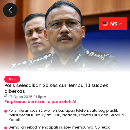
MS
KES
Polis selesaikan 20 kes curi lembu, 10 suspek
diberkas
7 Ogos 2026 01:11pm
Ringkasan berita ini dijana oleh AI
Polis merampas 32 ekor lembu, lapan telefon, satu beg plastik
berisi cecair Illium Xylazil-100, picagari, Toyota Hilux dan Perodua
Kancil.
Semakan rekod mendapati suspek mempunyai 55 rekod