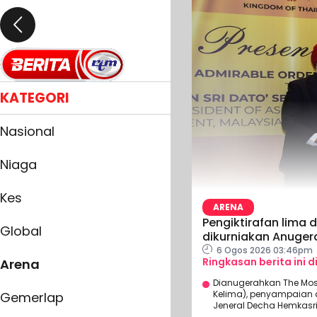
KATEGORI
Nasional
Niaga
Kes
ARENA
Pengiktirafan lima d
Global
dikurniakan Anugera
6 Ogos 2026 03:46pm
Ringkasan berita ini d
Arena
Dianugerahkan The Most
Kelima), penyampaian d
Gemerlap
Jeneral Decha Hemkasri