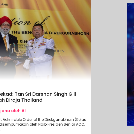
ekad: Tan Sri Darshan Singh Gill
h Diraja Thailand
ijana oleh AI
 Admirable Order of the Direkgunabhorn (Kelas
isempurnakan oleh Naib Presiden Senior ACC,
.