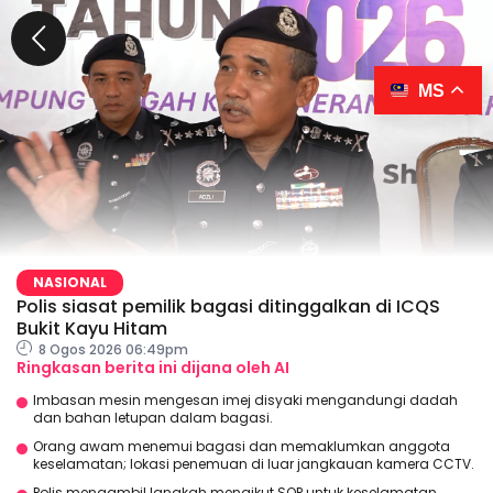
MS
NASIONAL
Polis siasat pemilik bagasi ditinggalkan di ICQS
Bukit Kayu Hitam
8 Ogos 2026 06:49pm
Ringkasan berita ini dijana oleh AI
Imbasan mesin mengesan imej disyaki mengandungi dadah
dan bahan letupan dalam bagasi.
Orang awam menemui bagasi dan memaklumkan anggota
keselamatan; lokasi penemuan di luar jangkauan kamera CCTV.
Polis mengambil langkah mengikut SOP untuk keselamatan