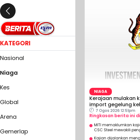
KATEGORI
Nasional
Niaga
Kes
NIAGA
Kerajaan mulakan k
Global
import gegelung kel
7 Ogos 2026 12:51pm
Ringkasan berita ini d
Arena
MITI memaklumkan kaj
CSC Steel mewakili pen
Gemerlap
Kajian dijalankan meng