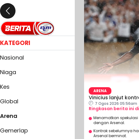
KATEGORI
Nasional
Niaga
Kes
ARENA
Vinicius lanjut kon
Global
7 Ogos 2026 05:56am
Ringkasan berita ini d
Arena
Menamatkan spekulasi
dengan Arsenal.
Gemerlap
Kontrak sebelumnya ha
Arsenal berminat.