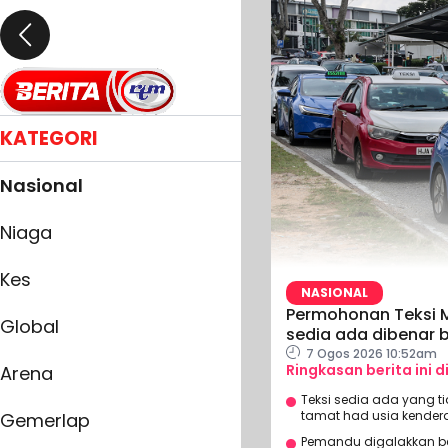
KATEGORI
Nasional
Niaga
Kes
NASIONAL
Permohonan Teksi MA
Global
sedia ada dibenar 
7 Ogos 2026 10:52am
Ringkasan berita ini d
Arena
Teksi sedia ada yang t
tamat had usia kender
Gemerlap
Pemandu digalakkan be