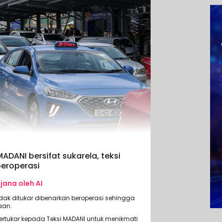
DANI bersifat sukarela, teksi
beroperasi
ijana oleh AI
idak ditukar dibenarkan beroperasi sehingga
aan.
rtukar kepada Teksi MADANI untuk menikmati