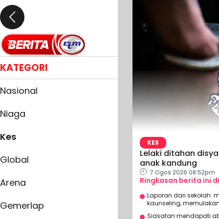
KATEGORI
Nasional
Niaga
Kes
KES
Lelaki ditahan disy
Global
anak kandung
7 Ogos 2026 08:52pm
Ringkasan berita ini d
Arena
Laporan dari sekolah: 
kaunseling, memulakan 
Gemerlap
Siasatan mendapati ab