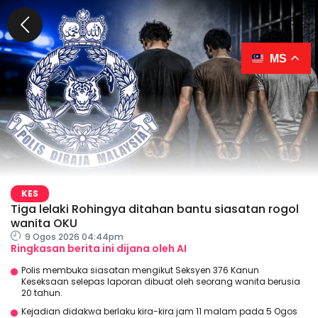
MS
KES
Tiga lelaki Rohingya ditahan bantu siasatan rogol
wanita OKU
9 Ogos 2026 04:44pm
Ringkasan berita ini dijana oleh AI
Polis membuka siasatan mengikut Seksyen 376 Kanun
Keseksaan selepas laporan dibuat oleh seorang wanita berusia
20 tahun.
Kejadian didakwa berlaku kira-kira jam 11 malam pada 5 Ogos