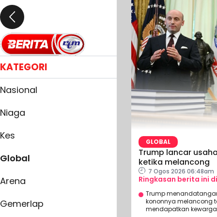
KATEGORI
Nasional
Niaga
Kes
GLOBAL
Trump lancar usaha 
Global
ketika melancong
7 Ogos 2026 06:48am
Ringkasan berita ini d
Arena
Trump menandatangani
kononnya melancong tet
Gemerlap
mendapatkan kewarga