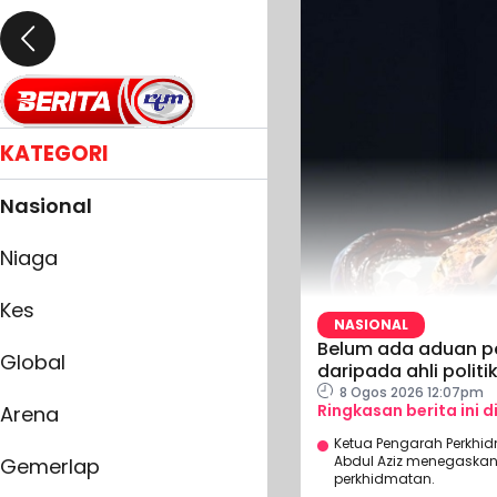
KATEGORI
Nasional
Niaga
Kes
NASIONAL
Belum ada aduan p
Global
daripada ahli politi
8 Ogos 2026 12:07pm
Ringkasan berita ini d
Arena
Ketua Pengarah Perkhi
Abdul Aziz menegaska
Gemerlap
perkhidmatan.