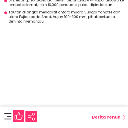
Di Zhejiang, 193 projek luar pesisir digantung, 474 kapal dibawa ke
tempat selamat, lebih 10,000 penduduk pulau dipindahkan.
Taufan dijangka mendarat antara muara Sungai Yangtze dan
utara Fujian pada Ahad; hujan 100-300 mm, pihak berkuasa
diminta memantau.
Berita Penuh