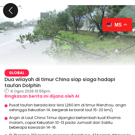
MS
GLOBAL
Dua wilayah di timur China siap siaga hadapi
taufan Dolphin
6 Ogos 2026 10:55pm
Ringkasan berita ini dijana oleh AI
Pusat taufan berada kira-kira 1,260 km di timur Wenzhou; angin
sehingga Kekuatan 14; bergerak ke barat laut 15-20 km/j.
Angin di Laut China Timur dijangka bertambah kuat Khamis
malam, capai Kekuatan 10-13 pada Jumaat dan Sabtu;
beberapa kawasan 14-16.