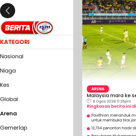
KATEGORI
Nasional
Niaga
Kes
ARENA
Malaysia mara ke s
Global
8 Ogos 2026 11:26pm
Ringkasan berita ini d
Arena
Pavithran menanduk ma
untuk membuka tirai ja
Gemerlap
12,734 penonton hadir 
Percubaan Muhammad F