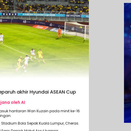
eparuh akhir Hyundai ASEAN Cup
ijana oleh AI
suk hantaran Wan Kuzain pada minit ke-16
ringan.
di Stadium Bola Sepak Kuala Lumpur, Cheras.
aris Danish Mohd Asrul hampir