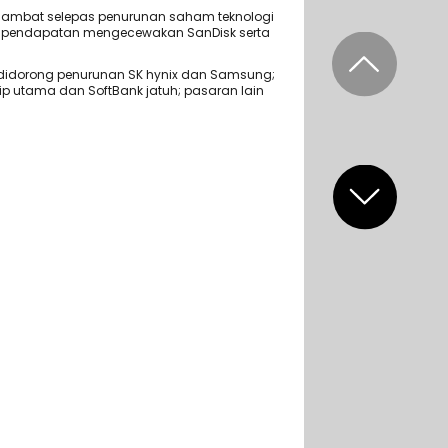
ambat selepas penurunan saham teknologi
an pendapatan mengecewakan SanDisk serta
 didorong penurunan SK hynix dan Samsung;
ip utama dan SoftBank jatuh; pasaran lain