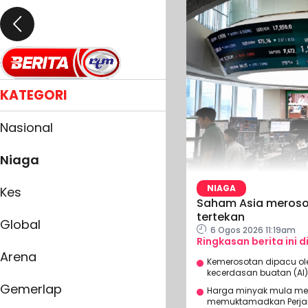
KATEGORI
Nasional
Niaga
NIAGA
Kes
Saham Asia merosot
tertekan
Global
6 Ogos 2026 11:19am
Ringkasan berita ini d
Arena
Kemerosotan dipacu ol
kecerdasan buatan (AI)
Gemerlap
Harga minyak mula me
memuktamadkan Perjan