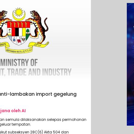
 anti-lambakan import gegelung
ijana oleh AI
ian semula dilaksanakan selepas permohonan
geluar tempatan.
ikut subseksyen 28C(6) Akta 504 dan