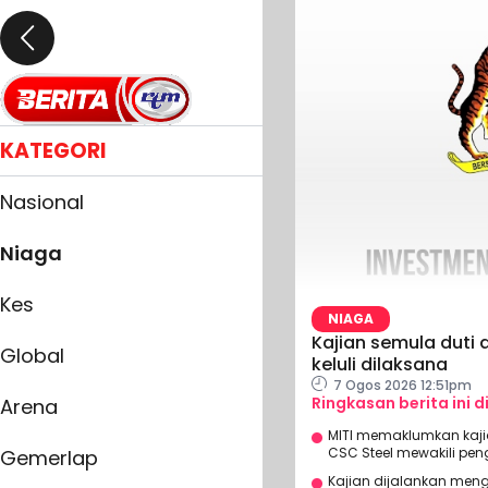
KATEGORI
Nasional
Niaga
Kes
NIAGA
Kajian semula duti
Global
keluli dilaksana
7 Ogos 2026 12:51pm
Ringkasan berita ini d
Arena
MITI memaklumkan kaj
CSC Steel mewakili pen
Gemerlap
Kajian dijalankan meng