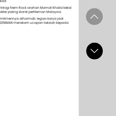
ekad.
rilogi filem Rock arahan Mamat Khalid kekal
kter paling ikonik perfileman Malaysia.
komitmennya dihormati; legasi karya jadi
 SENIMAN merakam ucapan takziah kepada