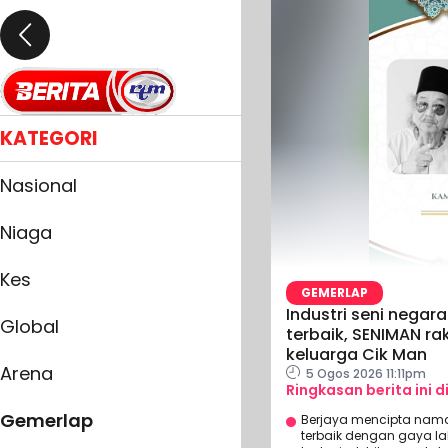
KATEGORI
Nasional
Niaga
Kes
GEMERLAP
Industri seni negar
Global
terbaik, SENIMAN r
keluarga Cik Man
Arena
5 Ogos 2026 11:11pm
Ringkasan berita ini d
Gemerlap
Berjaya mencipta nama
terbaik dengan gaya la