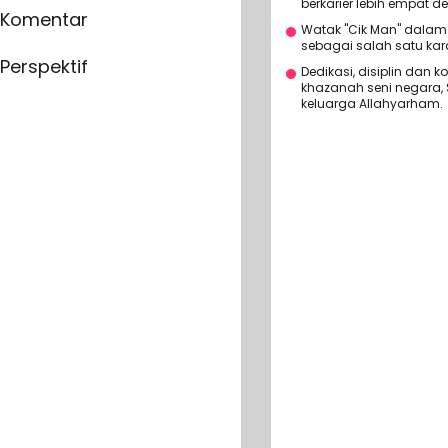
berkarier lebih empat d
Komentar
Watak "Cik Man" dalam t
sebagai salah satu kara
Perspektif
Dedikasi, disiplin dan 
khazanah seni negara,
keluarga Allahyarham.