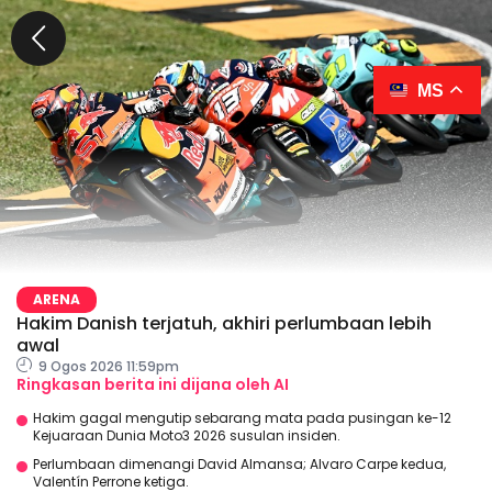
MS
ARENA
Hakim Danish terjatuh, akhiri perlumbaan lebih
awal
9 Ogos 2026 11:59pm
Ringkasan berita ini dijana oleh AI
Hakim gagal mengutip sebarang mata pada pusingan ke-12
Kejuaraan Dunia Moto3 2026 susulan insiden.
Perlumbaan dimenangi David Almansa; Alvaro Carpe kedua,
Valentín Perrone ketiga.