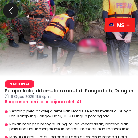
MS
NASIONAL
Pelajar kolej ditemukan maut di Sungai Loh, Dungun
6 Ogos 2026 11:54pm
Ringkasan berita ini dijana oleh AI
Seorang pelajar kolej ditemukan lemas selepas mandi di Sungai
Loh, Kampung Jongok Batu, Hulu Dungun petang tadi.
Rakan mangsa menghubungi talian kecemasan; bomba dan
polis tiba untuk menjalankan operasi mencari dan menyelamat.
Mayat ditemui timbul petang itu dan diserahkan kepada polis