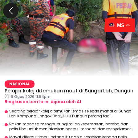
MS
NASIONAL
Pelajar kolej ditemukan maut di Sungai Loh, Dungun
6 Ogos 2026 11:54pm
Ringkasan berita ini dijana oleh AI
Seorang pelajar kolej ditemukan lemas selepas mandi di Sungai
Loh, Kampung Jongok Batu, Hulu Dungun petang tadi.
Rakan mangsa menghubungi talian kecemasan; bomba dan
polis tiba untuk menjalankan operasi mencari dan menyelamat.
Mayat ditemui timbul petang itu dan diserahkan kepada polis