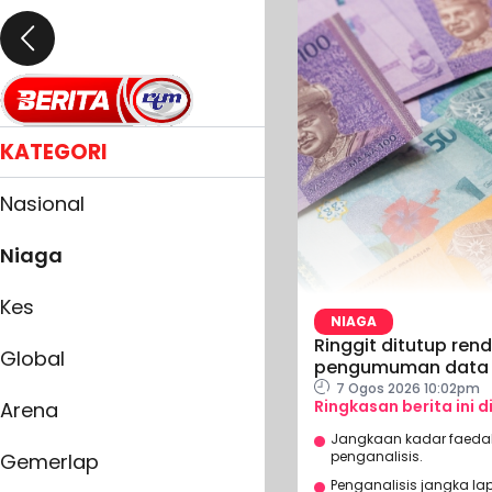
KATEGORI
Nasional
Niaga
Kes
NIAGA
Ringgit ditutup ren
Global
pengumuman data 
7 Ogos 2026 10:02pm
Ringkasan berita ini d
Arena
Jangkaan kadar faedah
penganalisis.
Gemerlap
Penganalisis jangka la