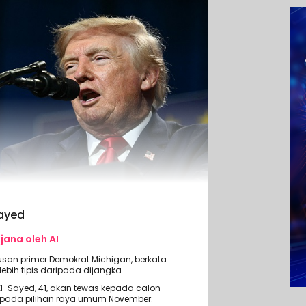
Sayed
ijana oleh AI
usan primer Demokrat Michigan, berkata
bih tipis daripada dijangka.
l-Sayed, 41, akan tewas kepada calon
s pada pilihan raya umum November.