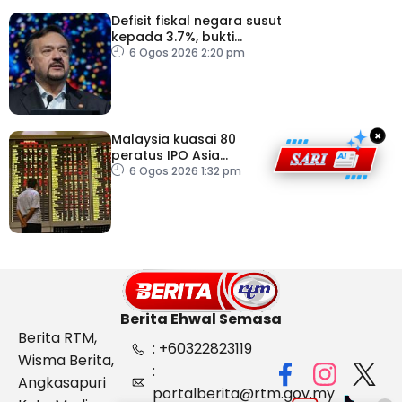
Defisit fiskal negara susut
kepada 3.7%, bukti
keyakinan pelabur masih
6 Ogos 2026 2:20 pm
kukuh
×
Malaysia kuasai 80
peratus IPO Asia
Tenggara, kumpul AS$1.4
6 Ogos 2026 1:32 pm
bilion separuh pertama
2026
Berita Ehwal Semasa
Berita RTM,
: +60322823119
Wisma Berita,
:
Angkasapuri
portalberita@rtm.gov.my