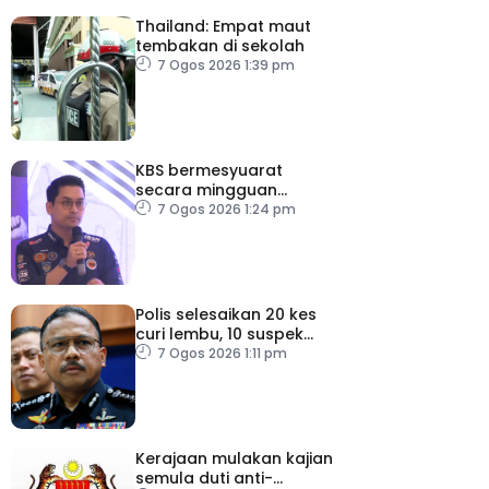
Thailand: Empat maut
tembakan di sekolah
7 Ogos 2026 1:39 pm
KBS bermesyuarat
secara mingguan
pastikan persiapan F1
7 Ogos 2026 1:24 pm
lancar
Polis selesaikan 20 kes
curi lembu, 10 suspek
diberkas
7 Ogos 2026 1:11 pm
Kerajaan mulakan kajian
semula duti anti-