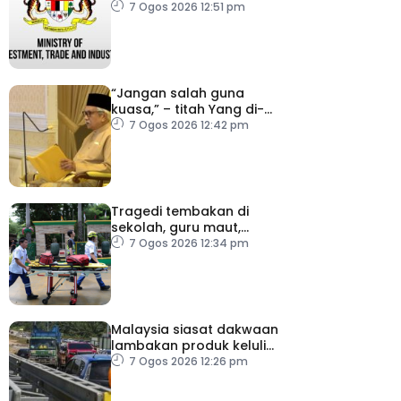
lambakan import
7 Ogos 2026 12:51 pm
gegelung keluli dari
China, Vietnam
“Jangan salah guna
kuasa,” – titah Yang di-
Pertuan Besar Negeri
7 Ogos 2026 12:42 pm
Sembilan kepada Exco
baharu
Tragedi tembakan di
sekolah, guru maut,
pelajar bunuh diri
7 Ogos 2026 12:34 pm
Malaysia siasat dakwaan
lambakan produk keluli
dari China, Taiwan dan
7 Ogos 2026 12:26 pm
Vietnam