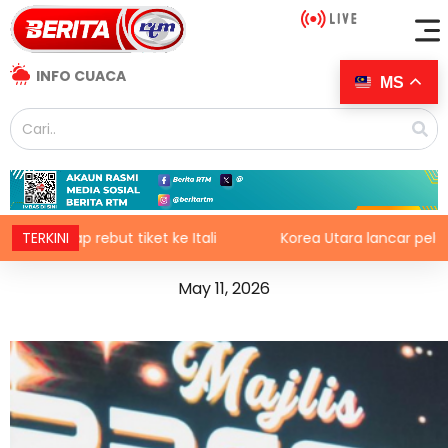
INFO CUACA
MS
ke Itali
TERKINI
Korea Utara lancar peluru berpandu balistik ja
May 11, 2026