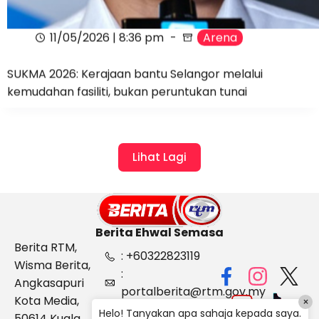
11/05/2026 | 8:36 pm
Arena
SUKMA 2026: Kerajaan bantu Selangor melalui
kemudahan fasiliti, bukan peruntukan tunai
Lihat Lagi
Berita Ehwal Semasa
Berita RTM,
: +60322823119
Wisma Berita,
:
Angkasapuri
portalberita@rtm.gov.my
Kota Media,
×
: Aduan &
Helo! Tanyakan apa sahaja kepada saya.
50614 Kuala