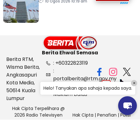
RCI Tabung Haji, esok
10 Ogos 2026 10:19 am
Berita Ehwal Semasa
Berita RTM,
: +60322823119
Wisma Berita,
:
Angkasapuri
portalberita@rtm.gov.my
Kota Media,
×
: Aduan &
Helo! Tanyakan apa sahaja kepada saya.
50614 Kuala
Maklum balas
Lumpur
Hak Cipta Terpelihara @
2026 Radio Televisyen
Hak Cipta
|
Penafian
|
Polisi
Malaysia, Berita Ehwal
Keselamatan
Semasa (BES)