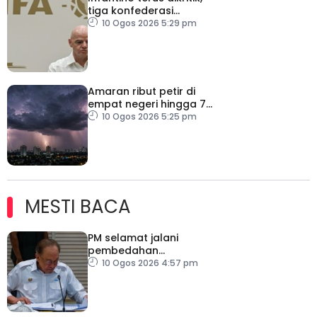
tiga konfederasi
tegaskan bola sepak
10 Ogos 2026 5:29 pm
bukan milik individu
Amaran ribut petir di
empat negeri hingga 7
malam
10 Ogos 2026 5:25 pm
MESTI BACA
PM selamat jalani
pembedahan
laparoskopi rawat hernia
10 Ogos 2026 4:57 pm
perut