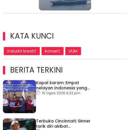
KATA KUNCI
industri kreatif
konsert
UUM
BERITA TERKINI
Kapal karam: Empat
nelayan Indonesia yang
terselamat diserah
10 Ogos 2026 6:32 pm
kepada konsulat
Terbuka Cincinnati: Sinner
tarik diri akibat