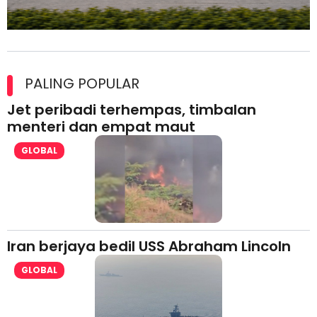
Maxim Malaysia dedah laporan keselamatan, pematuhan
lesen separuh pertama 2026
PALING POPULAR
Jet peribadi terhempas, timbalan
menteri dan empat maut
GLOBAL
Iran berjaya bedil USS Abraham Lincoln
GLOBAL