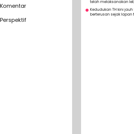
telah melaksanakan lebi
Komentar
Kedudukan TH kini jauh 
berterusan sejak lapan 
Perspektif