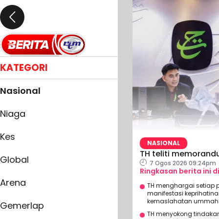
KATEGORI
Nasional
Niaga
Kes
NASIONAL
TH teliti memorandu
Global
7 Ogos 2026 09:24pm
Ringkasan berita ini d
Arena
TH menghargai setiap
manifestasi keprihati
kemaslahatan ummah
Gemerlap
TH menyokong tindakan