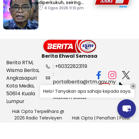
diperkukuh, seiring
pemodenan aset
8 Ogos 2026 11:10 pm
pertahanan
Berita Ehwal Semasa
Berita RTM,
: +60322823119
Wisma Berita,
:
Angkasapuri
portalberita@rtm.gov.my
Kota Media,
×
: Aduan &
Helo! Tanyakan apa sahaja kepada saya.
50614 Kuala
Maklum balas
Lumpur
Hak Cipta Terpelihara @
2026 Radio Televisyen
Hak Cipta
|
Penafian
|
Polisi
Malaysia, Berita Ehwal
Keselamatan
Semasa (BES)