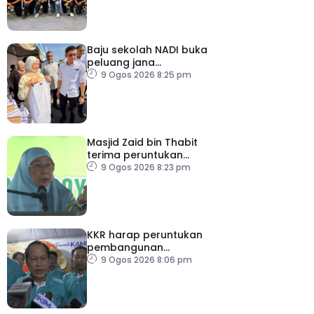
Baju sekolah NADI buka
peluang jana
pendapatan, bantu
9 Ogos 2026 8:25 pm
keluarga berjimat –
Fadhlina
Masjid Zaid bin Thabit
terima peruntukan
RM100,000
9 Ogos 2026 8:23 pm
KKR harap peruntukan
pembangunan
ditingkatkan
9 Ogos 2026 8:06 pm