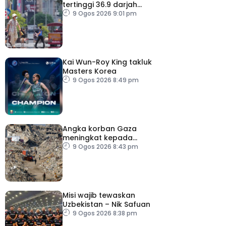
tertinggi 36.9 darjah
celsius
9 Ogos 2026 9:01 pm
Kai Wun-Roy King takluk
Masters Korea
9 Ogos 2026 8:49 pm
Angka korban Gaza
meningkat kepada
73,386 orang
9 Ogos 2026 8:43 pm
Misi wajib tewaskan
Uzbekistan – Nik Safuan
9 Ogos 2026 8:38 pm