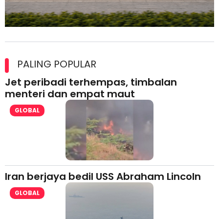
Maxim Malaysia dedah laporan keselamatan, pematuhan
lesen separuh pertama 2026
PALING POPULAR
Jet peribadi terhempas, timbalan
menteri dan empat maut
GLOBAL
Iran berjaya bedil USS Abraham Lincoln
GLOBAL