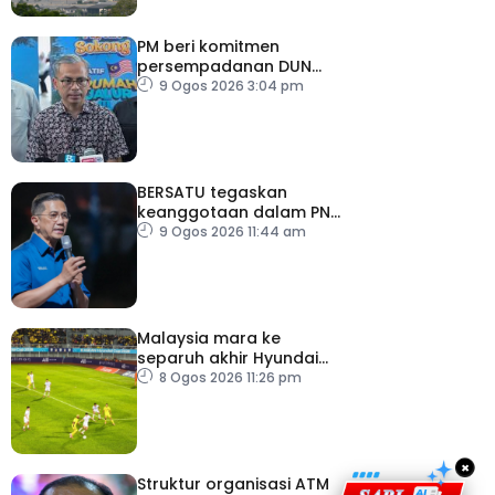
PM beri komitmen
persempadanan DUN
Sarawak, minta laporan
9 Ogos 2026 3:04 pm
SPR – Datuk Seri Fahmi
BERSATU tegaskan
keanggotaan dalam PN
masih sah
9 Ogos 2026 11:44 am
Malaysia mara ke
separuh akhir Hyundai
ASEAN Cup
8 Ogos 2026 11:26 pm
×
Struktur organisasi ATM