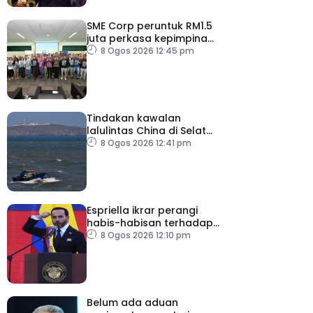
SME Corp peruntuk RM1.5
juta perkasa kepimpinan
90 PMKS
8 Ogos 2026 12:45 pm
Tindakan kawalan
lalulintas China di Selat
Taiwan ‘tidak masuk akal’
8 Ogos 2026 12:41 pm
Espriella ikrar perangi
habis-habisan terhadap
pengganas narkotik
8 Ogos 2026 12:10 pm
Belum ada aduan