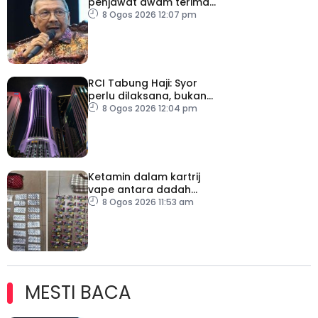
penjawat awam terima
tekanan daripada ahli
8 Ogos 2026 12:07 pm
politik
RCI Tabung Haji: Syor
perlu dilaksana, bukan
sekadar laporan – Pakar
8 Ogos 2026 12:04 pm
Ketamin dalam kartrij
vape antara dadah
dirampas, seorang lelaki
8 Ogos 2026 11:53 am
ditahan
MESTI BACA