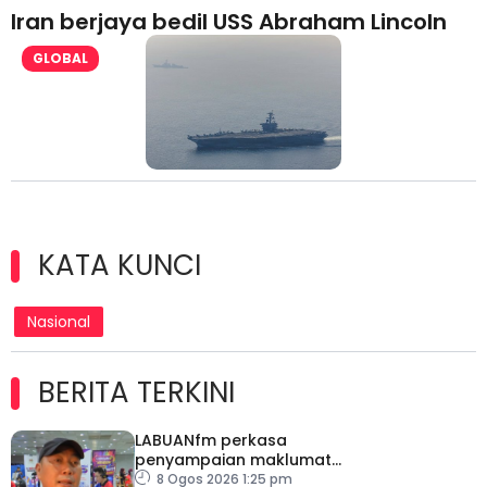
Iran berjaya bedil USS Abraham Lincoln
GLOBAL
KATA KUNCI
Nasional
BERITA TERKINI
LABUANfm perkasa
penyampaian maklumat
menerusi siaran luar RDL
8 Ogos 2026 1:25 pm