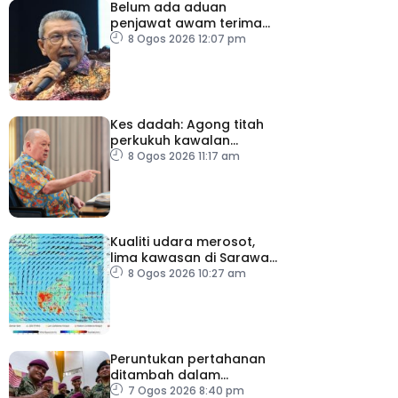
Belum ada aduan
penjawat awam terima
tekanan daripada ahli
8 Ogos 2026 12:07 pm
politik
Kes dadah: Agong titah
perkukuh kawalan
lapangan terbang, pintu
8 Ogos 2026 11:17 am
masuk negara
Kualiti udara merosot,
lima kawasan di Sarawak
catat IPU tidak sihat
8 Ogos 2026 10:27 am
Peruntukan pertahanan
ditambah dalam
Belanjawan 2027
7 Ogos 2026 8:40 pm