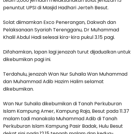
Lebih 3,000 jemaah melaksanakan solat jenazah 13
penuntut UPSI di Masjid Hadhari Jerteh Besut.
Solat diimamkan Exco Penerangan, Dakwah dan
Pelaksanaan Syariah Terengganu, Dr Muhammad
Khalil Abdul Hadi selesai kira-kira pukul 3.15 pagi.
Difahamkan, lapan lagi jenazah turut dijadualkan untuk
dikebumikan pagi ini.
Terdahulu, jenazah Wan Nur Suhaila Wan Muhammad
dan Muhammad Adib Hazim Halim selamat
dikebumikan.
Wan Nur Suhaila dikebumikan di Tanah Perkuburan
Islam Kampung Amer, Kampung Raja, Besut pada 11.37
malam tadi manakala Muhammad Adib di Tanah
Perkuburan Islam Kampung Pasir Badak, Hulu Besut
dekat sini pada 12.15 tengah malam dan kedua-