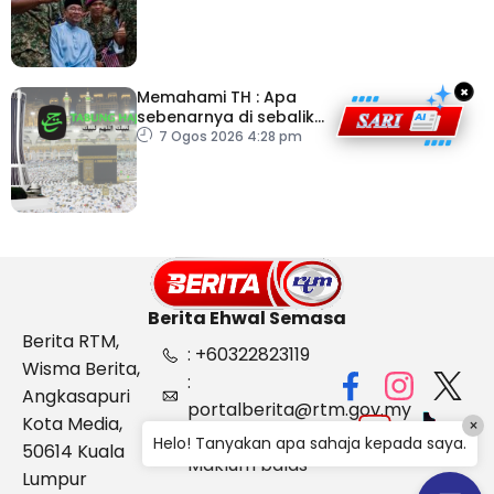
×
Memahami TH : Apa
sebenarnya di sebalik
angka
7 Ogos 2026 4:28 pm
Berita Ehwal Semasa
Berita RTM,
: +60322823119
Wisma Berita,
:
Angkasapuri
portalberita@rtm.gov.my
Kota Media,
×
: Aduan &
Helo! Tanyakan apa sahaja kepada saya.
50614 Kuala
Maklum balas
Lumpur