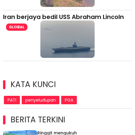
Iran berjaya bedil USS Abraham Lincoln
GLOBAL
KATA KUNCI
PATI
penyeludupan
PGA
BERITA TERKINI
Ringgit mengukuh