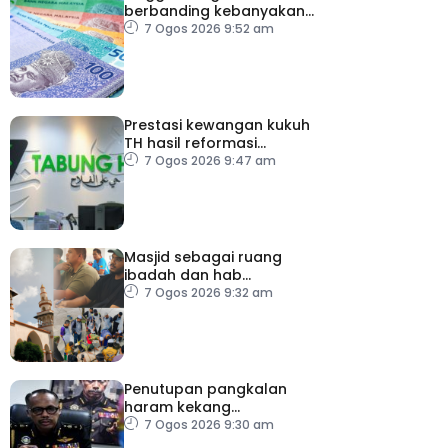
berbanding kebanyakan
mata wang utama, stabil
7 Ogos 2026 9:52 am
dengan dolar AS
Prestasi kewangan kukuh
TH hasil reformasi
institusi, pelaksanaan
7 Ogos 2026 9:47 am
syor RCI – Pakar Ekonomi
Masjid sebagai ruang
ibadah dan hab
kompetensi komuniti
7 Ogos 2026 9:32 am
Penutupan pangkalan
haram kekang
penyeludupan di
7 Ogos 2026 9:30 am
Kelantan