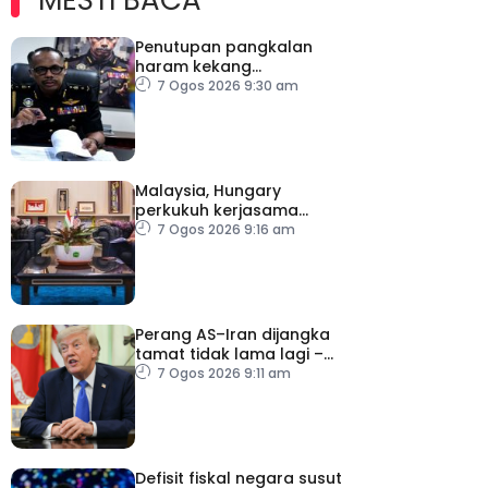
Penutupan pangkalan
haram kekang
penyeludupan di
7 Ogos 2026 9:30 am
Kelantan
Malaysia, Hungary
perkukuh kerjasama
sektor pertanian
7 Ogos 2026 9:16 am
Perang AS–Iran dijangka
tamat tidak lama lagi –
Trump
7 Ogos 2026 9:11 am
Defisit fiskal negara susut