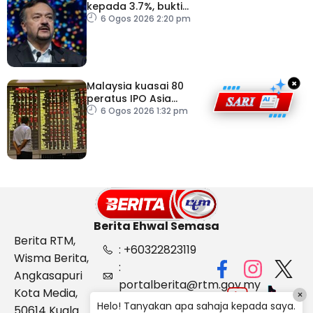
kepada 3.7%, bukti
keyakinan pelabur masih
6 Ogos 2026 2:20 pm
kukuh
×
Malaysia kuasai 80
peratus IPO Asia
Tenggara, kumpul AS$1.4
6 Ogos 2026 1:32 pm
bilion separuh pertama
2026
Berita Ehwal Semasa
Berita RTM,
: +60322823119
Wisma Berita,
:
Angkasapuri
portalberita@rtm.gov.my
Kota Media,
×
: Aduan &
Helo! Tanyakan apa sahaja kepada saya.
50614 Kuala