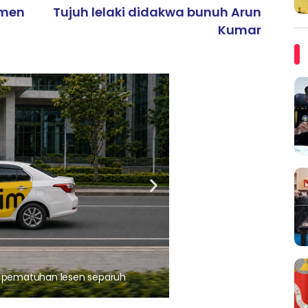
umen
Tujuh lelaki didakwa bunuh Arun
Kumar
ARTIKEL TAJAAN
, pematuhan lesen separuh
Ajinomoto (Malaysia) Berh
aminoVITAL® Bersama Pemp