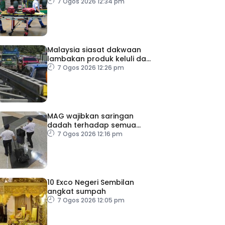
bunuh diri
7 Ogos 2026 12:34 pm
Malaysia siasat dakwaan
lambakan produk keluli dari
China, Taiwan dan Vietnam
7 Ogos 2026 12:26 pm
MAG wajibkan saringan
dadah terhadap semua
juruterbang
7 Ogos 2026 12:16 pm
10 Exco Negeri Sembilan
angkat sumpah
7 Ogos 2026 12:05 pm