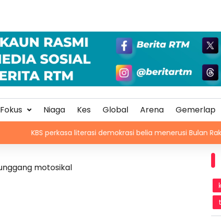
Fokus
Niaga
Kes
Global
Arena
Gemerlap
S perkasa literasi demokrasi belia menerusi Bulan Rakan Demokr
unggang motosikal