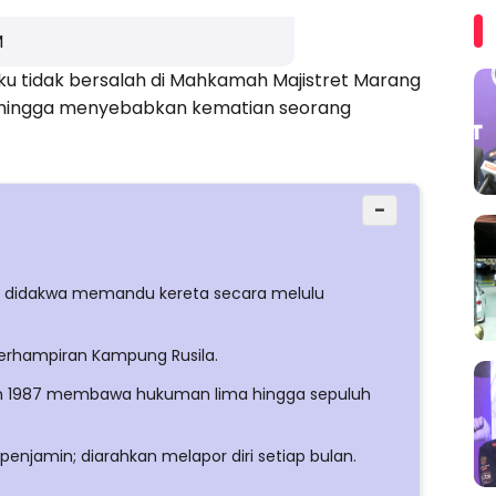
M
ku tidak bersalah di Mahkamah Majistret Marang
sehingga menyebabkan kematian seorang
−
r, didakwa memandu kereta secara melulu
berhampiran Kampung Rusila.
an 1987 membawa hukuman lima hingga sepuluh
njamin; diarahkan melapor diri setiap bulan.