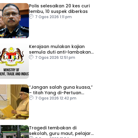
Polis selesaikan 20 kes curi
lembu, 10 suspek diberkas
7 Ogos 2026 1:11 pm
Kerajaan mulakan kajian
semula duti anti-lambakan
import gegelung keluli dari
7 Ogos 2026 12:51 pm
China, Vietnam
“Jangan salah guna kuasa,”
– titah Yang di-Pertuan
Besar Negeri Sembilan
7 Ogos 2026 12:42 pm
kepada Exco baharu
Tragedi tembakan di
sekolah, guru maut, pelajar