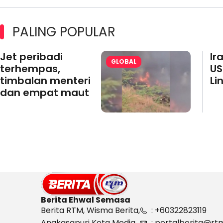
PALING POPULAR
Jet peribadi
Ir
GLOBAL
terhempas,
US
timbalan menteri
Li
dan empat maut
Berita Ehwal Semasa
Berita RTM, Wisma Berita,
: +60322823119
Angkasapuri Kota Media,
: portalberita@rt