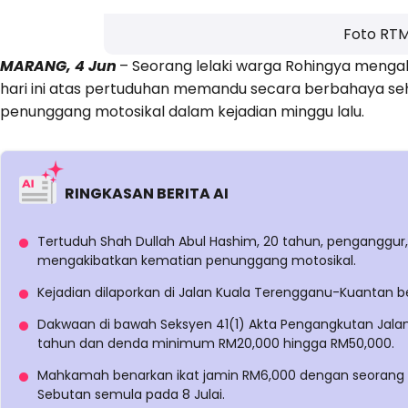
Foto RT
MARANG, 4 Jun
– Seorang lelaki warga Rohingya menga
hari ini atas pertuduhan memandu secara berbahaya 
penunggang motosikal dalam kejadian minggu lalu.
RINGKASAN BERITA AI
Tertuduh Shah Dullah Abul Hashim, 20 tahun, penganggu
mengakibatkan kematian penunggang motosikal.
Kejadian dilaporkan di Jalan Kuala Terengganu-Kuantan 
Dakwaan di bawah Seksyen 41(1) Akta Pengangkutan Jal
tahun dan denda minimum RM20,000 hingga RM50,000.
Mahkamah benarkan ikat jamin RM6,000 dengan seorang pe
Sebutan semula pada 8 Julai.