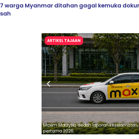
7 warga Myanmar ditahan gagal kemuka dok
sah
ARTIKEL TAJAAN
lalui Kerjasama
Maxim Malaysia dedah laporan keselamatan
pertama 2026