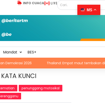
INFO CUACA
MS
Mandat
BES+
asi 2026
Thailand: Empat maut tembakan di sekolah
KATA KUNCI
kematian
penunggang motosikal
terengganu