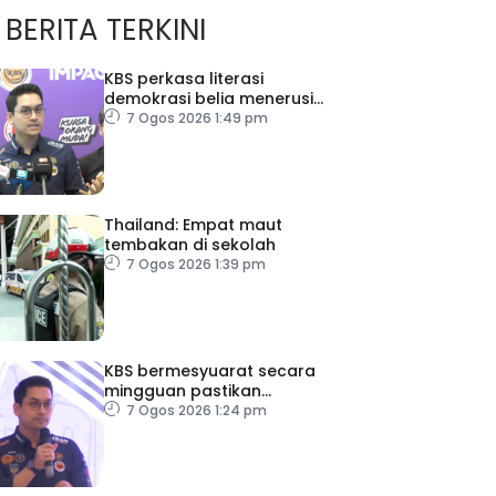
BERITA TERKINI
KBS perkasa literasi
demokrasi belia menerusi
Bulan Rakan Demokrasi
7 Ogos 2026 1:49 pm
2026
Thailand: Empat maut
tembakan di sekolah
7 Ogos 2026 1:39 pm
KBS bermesyuarat secara
mingguan pastikan
persiapan F1 lancar
7 Ogos 2026 1:24 pm