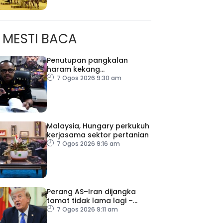
MESTI BACA
Penutupan pangkalan
haram kekang
penyeludupan di Kelantan
7 Ogos 2026 9:30 am
Malaysia, Hungary perkukuh
kerjasama sektor pertanian
7 Ogos 2026 9:16 am
Perang AS–Iran dijangka
ad Perkasa SCORE Marathon 2026 Melalui Kerjasama
tamat tidak lama lagi –
Trump
engaruh Larian Antarabangsa
7 Ogos 2026 9:11 am