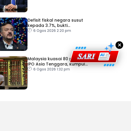
Defisit fiskal negara susut
kepada 3.7%, bukti
keyakinan pelabur masih
6 Ogos 2026 2:20 pm
kukuh
×
Malaysia kuasai 80 peratus
IPO Asia Tenggara, kumpul
AS$1.4 bilion separuh
6 Ogos 2026 1:32 pm
pertama 2026