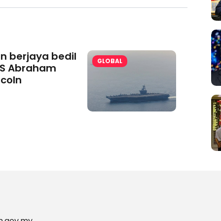
an berjaya bedil
GLOBAL
S Abraham
ncoln
m.gov.my