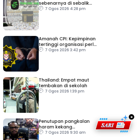
sebenarnya di sebalik
angka
7 Ogos 2026 4:28 pm
Amanah CPI: Kepimpinan
tertinggi organisasi perlu
pacu reformasi radikal
7 Ogos 2026 3:42 pm
Thailand: Empat maut
tembakan di sekolah
7 Ogos 2026 1:39 pm
×
Penutupan pangkalan
haram kekang
penyeludupan di
7 Ogos 2026 9:30 am
Kelantan