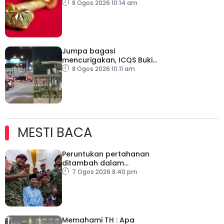
hingga AS$4,350 minggu
8 Ogos 2026 10:14 am
depan
Jumpa bagasi
mencurigakan, ICQS Bukit
Kayu Hitam ditutup dua
8 Ogos 2026 10:11 am
jam
MESTI BACA
Peruntukan pertahanan
ditambah dalam
Belanjawan 2027
7 Ogos 2026 8:40 pm
Memahami TH : Apa