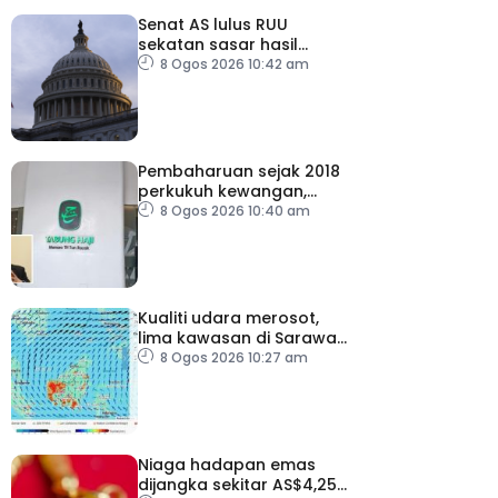
Senat AS lulus RUU
sekatan sasar hasil
tenaga Rusia
8 Ogos 2026 10:42 am
Pembaharuan sejak 2018
perkukuh kewangan,
tadbir urus TH – Pakar
8 Ogos 2026 10:40 am
Kualiti udara merosot,
lima kawasan di Sarawak
catat IPU tidak sihat
8 Ogos 2026 10:27 am
Niaga hadapan emas
dijangka sekitar AS$4,250