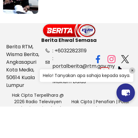
Berita Ehwal Semasa
Berita RTM,
: +60322823119
Wisma Berita,
:
Angkasapuri
portalberita@rtm.gov.my
Kota Media,
×
: Aduan &
Helo! Tanyakan apa sahaja kepada saya.
50614 Kuala
Maklum balas
Lumpur
Hak Cipta Terpelihara @
2026 Radio Televisyen
Hak Cipta
|
Penafian
|
Polisi
Malaysia, Berita Ehwal
Keselamatan
Semasa (BES)
Pihak Portal Berita RTM tidak bertanggungjawab terhadap