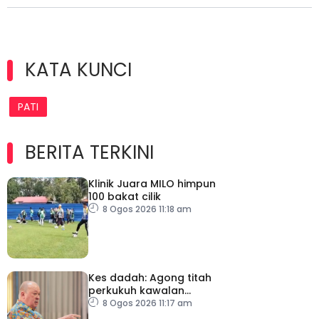
KATA KUNCI
PATI
BERITA TERKINI
Klinik Juara MILO himpun
100 bakat cilik
8 Ogos 2026 11:18 am
Kes dadah: Agong titah
perkukuh kawalan
lapangan terbang, pintu
8 Ogos 2026 11:17 am
masuk negara