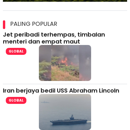
Maxim Malaysia dedah laporan keselamatan, pematuhan
lesen separuh pertama 2026
PALING POPULAR
Jet peribadi terhempas, timbalan
menteri dan empat maut
GLOBAL
Iran berjaya bedil USS Abraham Lincoln
GLOBAL