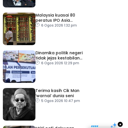
Malaysia kuasai 80
peratus IPO Asia
Tenggara, kumpul AS$1.4
6 Ogos 2026 1:32 pm
bilion separuh pertama
2026
Dinamika politik negeri
tidak jejas kestabilan
Kerajaan Perpaduan
6 Ogos 2026 12:29 pm
Persekutuan – TPM Zahid
Terima kasih Cik Man
‘warnai’ dunia seni
5 Ogos 2026 10:47 pm
×