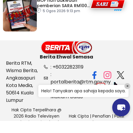
MOF nafi dakwaan
pemberian SARA RM100
sempena Hari
5 Ogos 2026 9:13 pm
Kebangsaan
Berita Ehwal Semasa
Berita RTM,
: +60322823119
Wisma Berita,
:
Angkasapuri
portalberita@rtm.gov.my
Kota Media,
×
: Aduan &
Helo! Tanyakan apa sahaja kepada saya.
50614 Kuala
Maklum balas
Lumpur
Hak Cipta Terpelihara @
2026 Radio Televisyen
Hak Cipta
|
Penafian
|
Polisi
Malaysia, Berita Ehwal
Keselamatan
Semasa (BES)