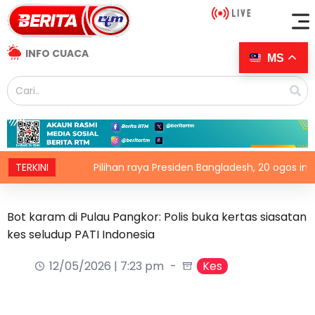
INFO CUACA
MS
hin
TERKINI
Pilihan raya Presiden Bangladesh, 20 ogos ini
Bot karam di Pulau Pangkor: Polis buka kertas siasatan
kes seludup PATI Indonesia
12/05/2026 | 7:23 pm
Kes