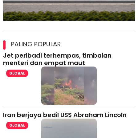
Maxim Malaysia dedah laporan keselamatan, pematuhan
lesen separuh pertama 2026
PALING POPULAR
Jet peribadi terhempas, timbalan
menteri dan empat maut
GLOBAL
Iran berjaya bedil USS Abraham Lincoln
GLOBAL