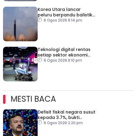
Korea Utara lancar
peluru berpandu balistik
jarak dekat ke arah Laut
6 Ogos 2026 8:14 pm
Jepun
Teknologi digital rentas
setiap sektor ekonomi
diperkasa seiring
6 Ogos 2026 8:10 pm
kemajuan inovasi
MESTI BACA
Defisit fiskal negara susut
kepada 3.7%, bukti
keyakinan pelabur masih
6 Ogos 2026 2:20 pm
kukuh