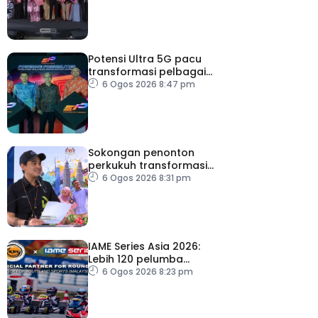
Potensi Ultra 5G pacu
transformasi pelbagai
sektor utama
6 Ogos 2026 8:47 pm
Sokongan penonton
perkukuh transformasi
RTM
6 Ogos 2026 8:31 pm
IAME Series Asia 2026:
Lebih 120 pelumba
antarabangsa berentap
6 Ogos 2026 8:23 pm
rebut tiket ke Itali