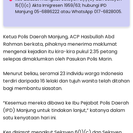
15(1)(c) Akta Imigresen 1959/63; hubungi IPD
Manjung 05-6886222 atau WhatsApp 017-6828005.
Ketua Polis Daerah Manjung, ACP Hasbullah Abd
Rahman berkata, pihaknya menerima maklumat
mengenai kejadian itu kira-kira pukul 2.35 petang
selepas dimaklumkan oleh Pasukan Polis Marin.
Menurut beliau, seramai 23 individu warga Indonesia
terdiri daripada 16 lelaki dan tujuh wanita telah ditahan
bagi membantu siasatan.
“Kesemua mereka dibawa ke Ibu Pejabat Polis Daerah
(IPD) Manjung untuk tindakan lanjut,” katanya dalam
satu kenyataan hari ini.
Kes disiasat mengikut Seksyen 6(1)(c) dan Seksyen