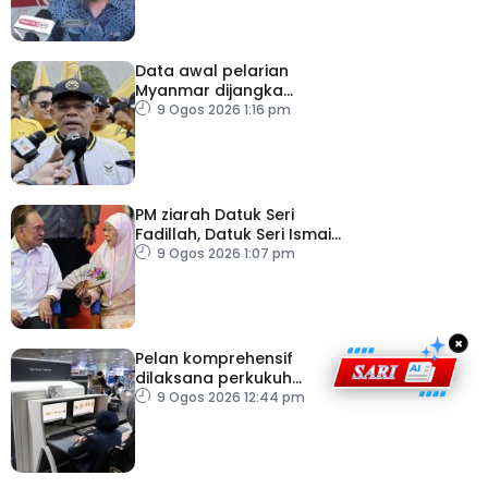
Data awal pelarian
Myanmar dijangka
diperoleh suku keempat
9 Ogos 2026 1:16 pm
2026
PM ziarah Datuk Seri
Fadillah, Datuk Seri Ismail
Sabri di IJN
9 Ogos 2026 1:07 pm
×
Pelan komprehensif
dilaksana perkukuh
keselamatan
9 Ogos 2026 12:44 pm
pemeriksaan bagasi di
KLIA