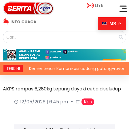
INFO CUACA
MS
TERKINI
Kementerian Komunikasi cadang gotong-royong mega p
AKPS rampas 6,280kg tepung disyaki cuba diseludup
12/05/2026 | 6:45 pm
Kes