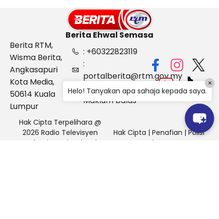
Berita Ehwal Semasa
Berita RTM,
: +60322823119
Wisma Berita,
:
Angkasapuri
portalberita@rtm.gov.my
Kota Media,
×
: Aduan &
Helo! Tanyakan apa sahaja kepada saya.
50614 Kuala
Maklum balas
Lumpur
Hak Cipta Terpelihara @
2026 Radio Televisyen
Hak Cipta
|
Penafian
|
Polisi
Malaysia, Berita Ehwal
Keselamatan
Semasa (BES)
Pihak Portal Berita RTM tidak bertanggungjawab terhadap
sebarang kehilangan atau kerosakan yang dialami kerana
menggunakan maklumat dalam laman ini.