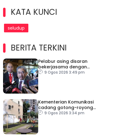
KATA KUNCI
seludup
BERITA TERKINI
Pelabur asing disaran
bekerjasama dengan
industri tempatan –
9 Ogos 2026 3:49 pm
Johari
Kementerian Komunikasi
cadang gotong-royong
mega perangi denggi
9 Ogos 2026 3:34 pm