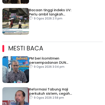
Bacaan tinggi indeks UV:
Perlu ambil langkah
perlindungan, elak risiko
9 Ogos 2026 2:11 pm
kesihatan
MESTI BACA
PM beri komitmen
persempadanan DUN
Sarawak, minta laporan
9 Ogos 2026 3:04 pm
SPR – Datuk Seri Fahmi
Reformasi Tabung Haji
perkukuh sistem, cegah
kesilapan berulang
9 Ogos 2026 2:58 pm