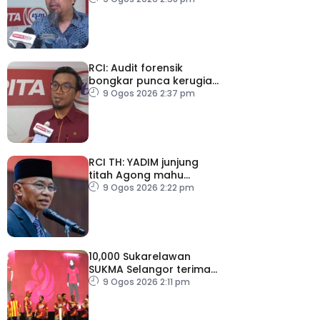
RCI: Audit forensik
bongkar punca kerugian,
kelemahan tadbir urus TH
9 Ogos 2026 2:37 pm
RCI TH: YADIM junjung
titah Agong mahu
siasatan tanpa
9 Ogos 2026 2:22 pm
kompromi
10,000 Sukarelawan
SUKMA Selangor terima
elaun RM100 sehari
9 Ogos 2026 2:11 pm