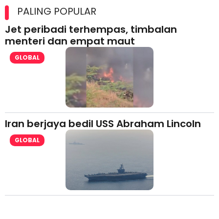
lesen separuh pertama 2026
PALING POPULAR
Jet peribadi terhempas, timbalan
menteri dan empat maut
GLOBAL
Iran berjaya bedil USS Abraham Lincoln
GLOBAL