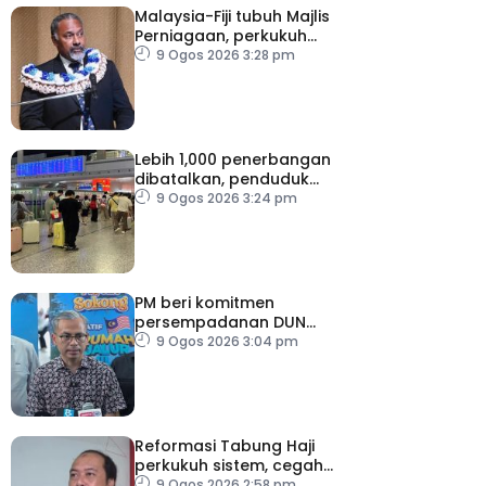
Malaysia-Fiji tubuh Majlis
Perniagaan, perkukuh
kerjasama ekonomi
9 Ogos 2026 3:28 pm
Lebih 1,000 penerbangan
dibatalkan, penduduk
dipindahkan persediaan
9 Ogos 2026 3:24 pm
hadapi Taufan Dolphin
PM beri komitmen
persempadanan DUN
Sarawak, minta laporan
9 Ogos 2026 3:04 pm
SPR – Datuk Seri Fahmi
Reformasi Tabung Haji
perkukuh sistem, cegah
kesilapan berulang
9 Ogos 2026 2:58 pm