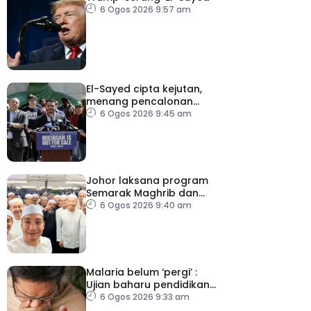
6 Ogos 2026 9:57 am
El-Sayed cipta kejutan,
menang pencalonan
Senat AS di Michigan
6 Ogos 2026 9:45 am
Johor laksana program
Semarak Maghrib dan
Isyak perkasa solat
6 Ogos 2026 9:40 am
berjemaah
Malaria belum ‘pergi’ :
Ujian baharu pendidikan
perubatan dan sistem
6 Ogos 2026 9:33 am
kesihatan