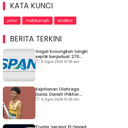
KATA KUNCI
johor
mahkamah
sindiket
BERITA TERKINI
Gagal kosongkan tangki
septik berjadual: 270
premis dikenakan notis
6 Ogos 2026 10:36 am
pematuhan SPAN
Kejohanan Olahraga
Dunia: Danish Iftikhar
cipta sejarah mara ke
6 Ogos 2026 10:26 am
final 100m
Trump ‘serang’ El-Sayed