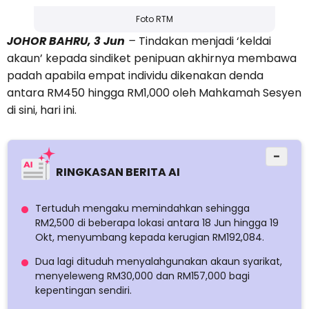
Foto RTM
JOHOR BAHRU, 3 Jun
–
Tindakan menjadi ‘keldai
akaun’ kepada sindiket penipuan akhirnya membawa
padah apabila empat individu dikenakan denda
antara RM450 hingga RM1,000 oleh Mahkamah Sesyen
di sini, hari ini.
−
RINGKASAN BERITA AI
Tertuduh mengaku memindahkan sehingga
RM2,500 di beberapa lokasi antara 18 Jun hingga 19
Okt, menyumbang kepada kerugian RM192,084.
Dua lagi dituduh menyalahgunakan akaun syarikat,
menyeleweng RM30,000 dan RM157,000 bagi
kepentingan sendiri.