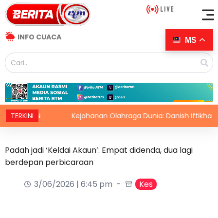
INFO CUACA
MS
SPAN
TERKINI
Kejohanan Olahraga Dunia: Danish Iftikhar cipta se
Padah jadi ‘Keldai Akaun’: Empat didenda, dua lagi
berdepan perbicaraan
3/06/2026 | 6:45 pm
Kes