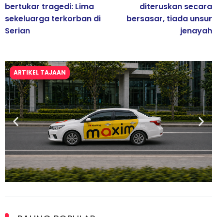
bertukar tragedi: Lima
diteruskan secara
sekeluarga terkorban di
bersasar, tiada unsur
Serian
jenayah
ARTIKEL TAJAAN
Maxim Malaysia dedah laporan keselamatan, pematuhan
lesen separuh pertama 2026