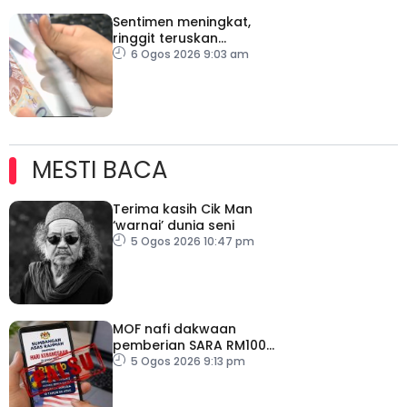
Sentimen meningkat,
ringgit teruskan
momentum mengukuh
6 Ogos 2026 9:03 am
berbanding dolar AS
MESTI BACA
Terima kasih Cik Man
‘warnai’ dunia seni
5 Ogos 2026 10:47 pm
MOF nafi dakwaan
pemberian SARA RM100
sempena Hari
5 Ogos 2026 9:13 pm
Kebangsaan