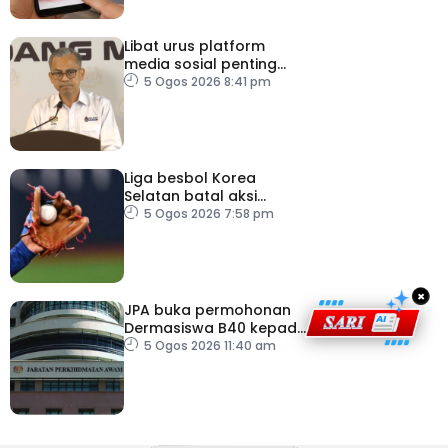
Libat urus platform
media sosial penting
bendung perbuatan
5 Ogos 2026 8:41 pm
‘copycat’
Liga besbol Korea
Selatan batal aksi
susulan gelombang haba
5 Ogos 2026 7:58 pm
×
JPA buka permohonan
Dermasiswa B40 kepada
lepasan SPM
5 Ogos 2026 11:40 am