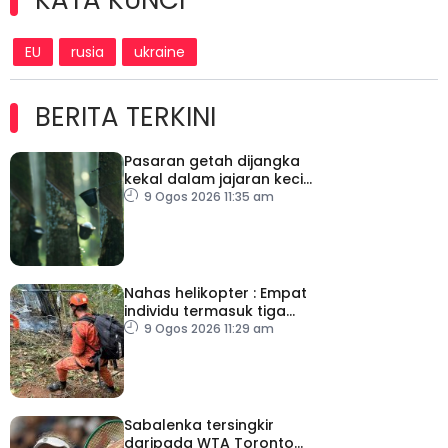
KATA KUNCI
EU
rusia
ukraine
BERITA TERKINI
Pasaran getah dijangka
kekal dalam jajaran kecil
minggu depan
9 Ogos 2026 11:35 am
Nahas helikopter : Empat
individu termasuk tiga
pelancong Columbia
9 Ogos 2026 11:29 am
maut
Sabalenka tersingkir
daripada WTA Toronto