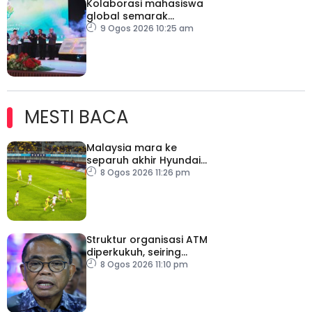
Kolaborasi mahasiswa
global semarak
kelestarian alam, cetus
9 Ogos 2026 10:25 am
inovasi hijau
MESTI BACA
Malaysia mara ke
separuh akhir Hyundai
ASEAN Cup
8 Ogos 2026 11:26 pm
Struktur organisasi ATM
diperkukuh, seiring
pemodenan aset
8 Ogos 2026 11:10 pm
pertahanan