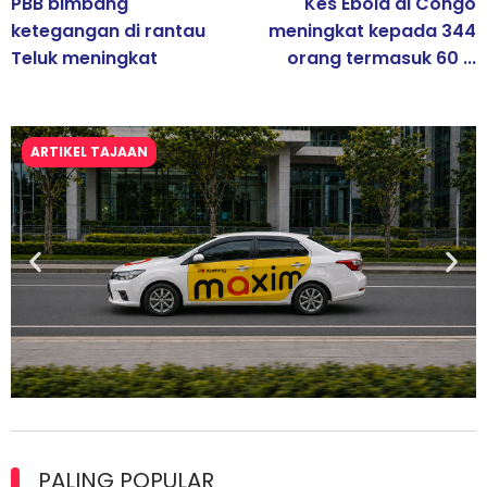
PBB bimbang
Kes Ebola di Congo
ketegangan di rantau
meningkat kepada 344
Teluk meningkat
orang termasuk 60 ...
ARTIKEL TAJAAN
Maxim Malaysia dedah laporan keselamatan, pematuhan
lesen separuh pertama 2026
PALING POPULAR