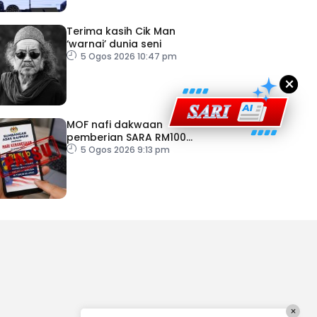
Terima kasih Cik Man
‘warnai’ dunia seni
5 Ogos 2026 10:47 pm
×
MOF nafi dakwaan
pemberian SARA RM100
sempena Hari Kebangsaan
5 Ogos 2026 9:13 pm
×