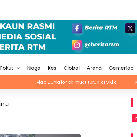
Fokus
Niaga
Kes
Global
Arena
Gemerlap
Piala Dunia lonjak muat turun RTMKlik
Momentum Gl
lama