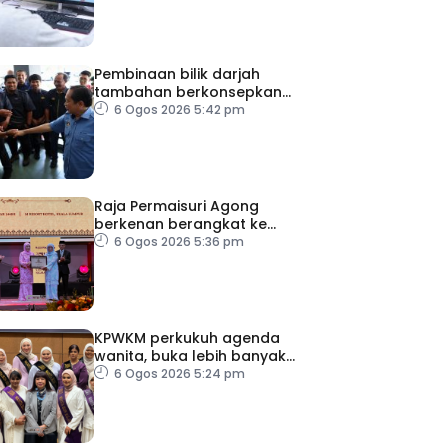
Pembinaan bilik darjah
tambahan berkonsepkan
MPS di sekolah terpilih,
6 Ogos 2026 5:42 pm
dijangka siap ikut jadual
Raja Permaisuri Agong
berkenan berangkat ke
Majlis Anugerah Sastera
6 Ogos 2026 5:36 pm
Negara Ke-16
KPWKM perkukuh agenda
wanita, buka lebih banyak
peluang
6 Ogos 2026 5:24 pm