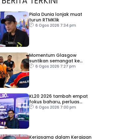
BERITA TERKINI
Piala Dunia lonjak muat
turun RTMKlik
6 Ogos 2026 7:34 pm
Momentum Glasgow
suntikan semangat ke
Sukan Asia 2026
6 Ogos 2026 7:27 pm
KL20 2026 tambah empat
fokus baharu, perluas
tumpuan ke lapan sektor
6 Ogos 2026 7:00 pm
Kerjasama dalam Kerajaan