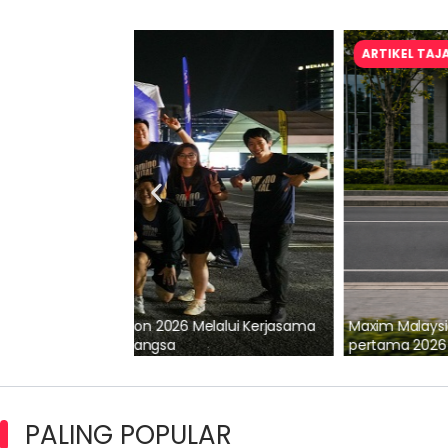
ARTIKEL TAJAAN
lalui Kerjasama
Maxim Malaysia dedah laporan keselamatan
pertama 2026
PALING POPULAR