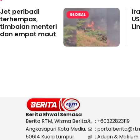
Jet peribadi
Ir
GLOBAL
terhempas,
US
timbalan menteri
Li
dan empat maut
Berita Ehwal Semasa
Berita RTM, Wisma Berita,
: +60322823119
Angkasapuri Kota Media,
: portalberita@rt
50614 Kuala Lumpur
: Aduan & Maklum 