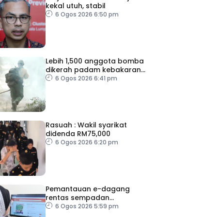
kekal utuh, stabil
6 Ogos 2026 6:50 pm
Lebih 1,500 anggota bomba
dikerah padam kebakaran
di Washington
6 Ogos 2026 6:41 pm
Rasuah : Wakil syarikat
didenda RM75,000
6 Ogos 2026 6:20 pm
Pemantauan e-dagang
rentas sempadan
diperketat, pastikan
6 Ogos 2026 5:59 pm
persaingan adil