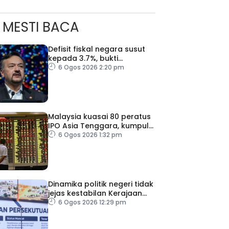
MESTI BACA
Defisit fiskal negara susut
kepada 3.7%, bukti
keyakinan pelabur masih
6 Ogos 2026 2:20 pm
kukuh
Malaysia kuasai 80 peratus
IPO Asia Tenggara, kumpul
AS$1.4 bilion separuh
6 Ogos 2026 1:32 pm
pertama 2026
ad Perkasa SCORE Marathon 2026 Melalui Kerjasama
engaruh Larian Antarabangsa
Dinamika politik negeri tidak
jejas kestabilan Kerajaan
Perpaduan Persekutuan –
6 Ogos 2026 12:29 pm
TPM Zahid