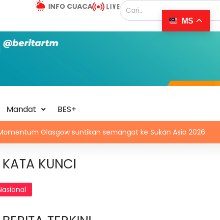
INFO CUACA
MS
Mandat
BES+
asgow suntikan semangat ke Sukan Asia 2026
KL20 2
KATA KUNCI
Nasional