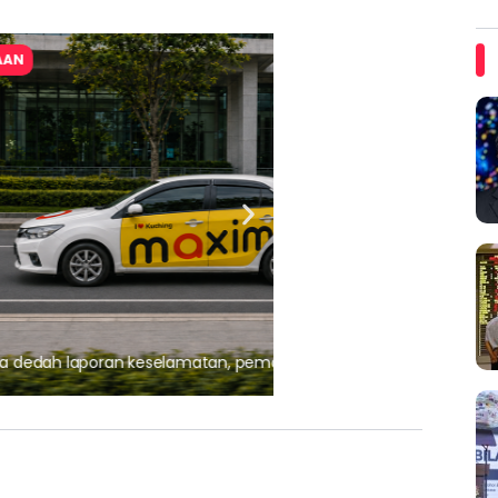
ARTIKEL TAJAAN
, pematuhan lesen separuh
Ajinomoto (Malaysia) Berh
aminoVITAL® Bersama Pemp