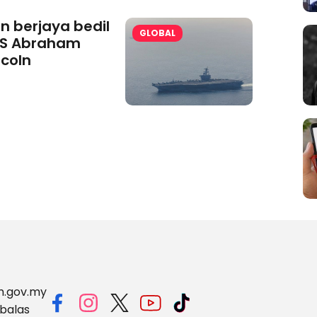
an berjaya bedil
GLOBAL
S Abraham
ncoln
m.gov.my
balas