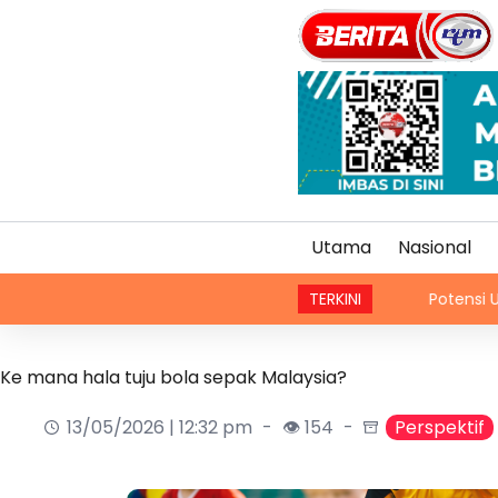
Utama
Nasional
Potensi Ultra 5G pacu tra
TERKINI
Ke mana hala tuju bola sepak Malaysia?
13/05/2026 | 12:32 pm
👁 154
Perspektif