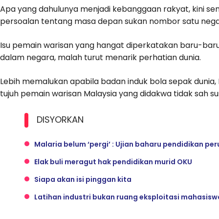
Apa yang dahulunya menjadi kebanggaan rakyat, kini s
persoalan tentang masa depan sukan nombor satu negar
Isu pemain warisan yang hangat diperkatakan baru-bar
dalam negara, malah turut menarik perhatian dunia.
Lebih memalukan apabila badan induk bola sepak dunia,
tujuh pemain warisan Malaysia yang didakwa tidak sah s
DISYORKAN
Malaria belum ‘pergi’ : Ujian baharu pendidikan p
Elak buli meragut hak pendidikan murid OKU
Siapa akan isi pinggan kita
Latihan industri bukan ruang eksploitasi mahasisw