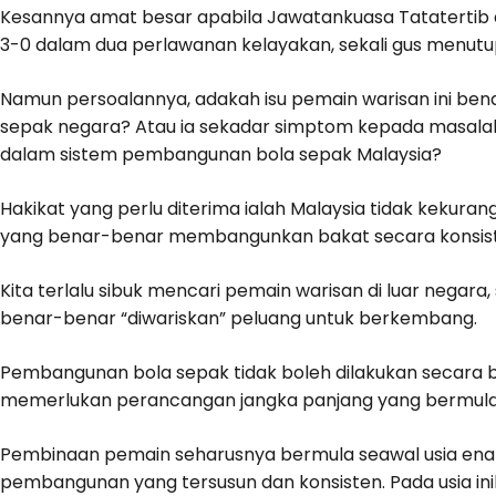
Kesannya amat besar apabila Jawatankuasa Tatatertib d
3-0 dalam dua perlawanan kelayakan, sekali gus menutup
Namun persoalannya, adakah isu pemain warisan ini b
sepak negara? Atau ia sekadar simptom kepada masalah 
dalam sistem pembangunan bola sepak Malaysia?
Hakikat yang perlu diterima ialah Malaysia tidak kekuran
yang benar-benar membangunkan bakat secara konsiste
Kita terlalu sibuk mencari pemain warisan di luar nega
benar-benar “diwariskan” peluang untuk berkembang.
Pembangunan bola sepak tidak boleh dilakukan secara b
memerlukan perancangan jangka panjang yang bermula 
Pembinaan pemain seharusnya bermula seawal usia enam
pembangunan yang tersusun dan konsisten. Pada usia ini