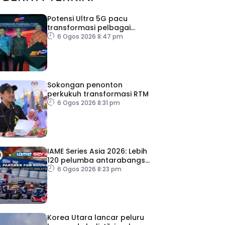
Potensi Ultra 5G pacu
transformasi pelbagai
sektor utama
6 Ogos 2026 8:47 pm
Sokongan penonton
perkukuh transformasi RTM
6 Ogos 2026 8:31 pm
IAME Series Asia 2026: Lebih
120 pelumba antarabangsa
berentap rebut tiket ke Itali
6 Ogos 2026 8:23 pm
Korea Utara lancar peluru