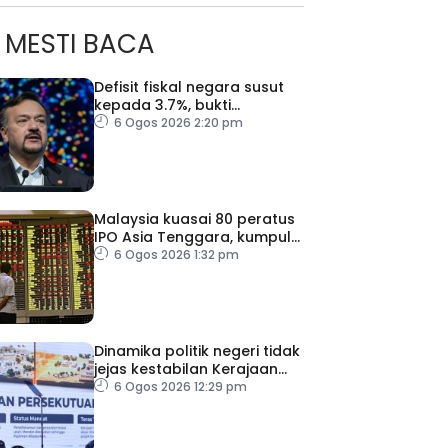
MESTI BACA
Defisit fiskal negara susut
kepada 3.7%, bukti
keyakinan pelabur masih
6 Ogos 2026 2:20 pm
kukuh
Malaysia kuasai 80 peratus
IPO Asia Tenggara, kumpul
AS$1.4 bilion separuh
6 Ogos 2026 1:32 pm
pertama 2026
Dinamika politik negeri tidak
jejas kestabilan Kerajaan
Perpaduan Persekutuan –
6 Ogos 2026 12:29 pm
TPM Zahid