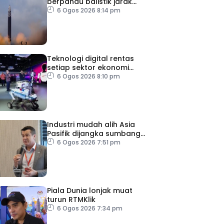
berpandu balistik jarak
dekat ke arah Laut Jepun
6 Ogos 2026 8:14 pm
Teknologi digital rentas
setiap sektor ekonomi
diperkasa seiring kemajuan
6 Ogos 2026 8:10 pm
inovasi
Industri mudah alih Asia
Pasifik dijangka sumbang
AS$1.4 trilion menjelang
6 Ogos 2026 7:51 pm
2030
Piala Dunia lonjak muat
turun RTMKlik
6 Ogos 2026 7:34 pm