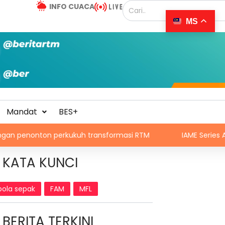
INFO CUACA
MS
Mandat
BES+
rkukuh transformasi RTM
IAME Series Asia 2026: Lebih 
KATA KUNCI
bola sepak
FAM
MFL
BERITA TERKINI