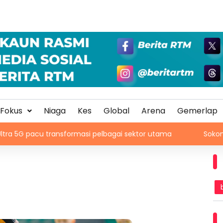
Fokus
Niaga
Kes
Global
Arena
Gemerlap
nsformasi pelbagai sektor utama
Sokongan penonton pe