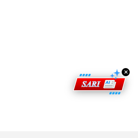
ad Perkasa SCORE Marathon 2026 Melalui Kerjasama
engaruh Larian Antarabangsa
×