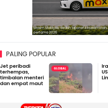
lalui Kerjasama
Maxim Malaysia dedah laporan keselamatan
pertama 2026
PALING POPULAR
Jet peribadi
Ir
GLOBAL
terhempas,
US
timbalan menteri
Li
dan empat maut