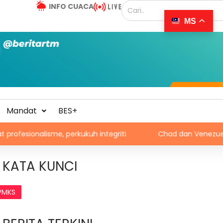
INFO CUACA
MS
Mandat
BES+
sme, perkukuh integriti
Chad dan Venezuela disaran per
KATA KUNCI
PMKS