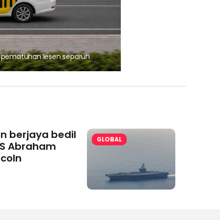
, pematuhan lesen separuh
Ajinomoto (Malaysia) Berh
aminoVITAL® Bersama Pemp
an berjaya bedil
GLOBAL
S Abraham
ncoln