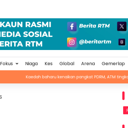
Fokus
Niaga
Kes
Global
Arena
Gemerlap
Kaedah baharu kenaikan pangkat PDRM, ATM tingkat profesionali
S