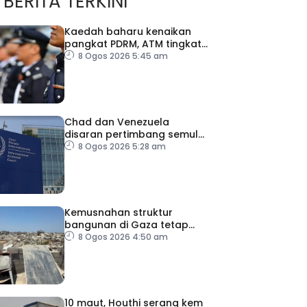
BERITA TERKINI
Kaedah baharu kenaikan
pangkat PDRM, ATM tingkat
profesionalisme, perkukuh
8 Ogos 2026 5:45 am
integriti
Chad dan Venezuela
disaran pertimbang semula
keputusan tarik diri
8 Ogos 2026 5:28 am
daripada ICC
Kemusnahan struktur
bangunan di Gaza tetap
catat peningkatan
8 Ogos 2026 4:50 am
10 maut, Houthi serang kem