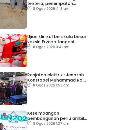
tentera, penempatan
pelarian
8 Ogos 2026 4:18 am
Ujian klinikal berskala besar
vaksin Ervebo tangani
wabak Ebola
8 Ogos 2026 3:41 am
Renjatan elektrik : Jenazah
Konstabel Muhammad Raimi
selamat dikebumikan
8 Ogos 2026 1:58 am
Keseimbangan
pembangunan perlu ambil
kira lokasi tumpuan
8 Ogos 2026 1:37 am