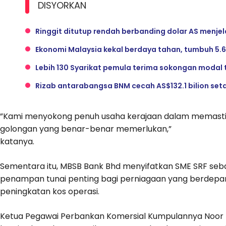
DISYORKAN
Ringgit ditutup rendah berbanding dolar AS men
Ekonomi Malaysia kekal berdaya tahan, tumbuh 5.6
Lebih 130 Syarikat pemula terima sokongan modal
Rizab antarabangsa BNM cecah AS$132.1 bilion seta
”Kami menyokong penuh usaha kerajaan dalam memast
golongan yang benar-benar memerlukan,”
katanya.
Sementara itu, MBSB Bank Bhd menyifatkan SME SRF seba
penampan tunai penting bagi perniagaan yang berdepa
peningkatan kos operasi.
Ketua Pegawai Perbankan Komersial Kumpulannya Noo