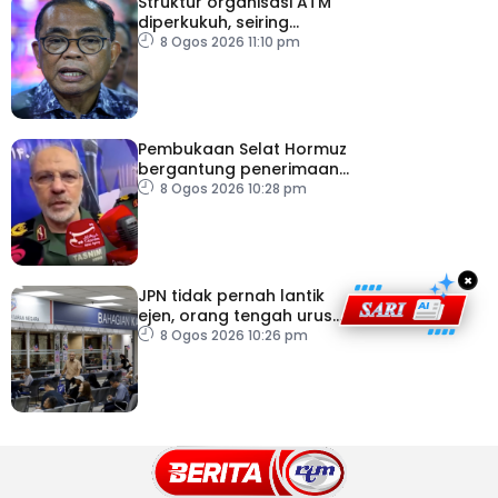
Struktur organisasi ATM
diperkukuh, seiring
pemodenan aset
8 Ogos 2026 11:10 pm
pertahanan
Pembukaan Selat Hormuz
bergantung penerimaan
AS – IRGC
8 Ogos 2026 10:28 pm
×
JPN tidak pernah lantik
ejen, orang tengah urus
dokumentasi
8 Ogos 2026 10:26 pm