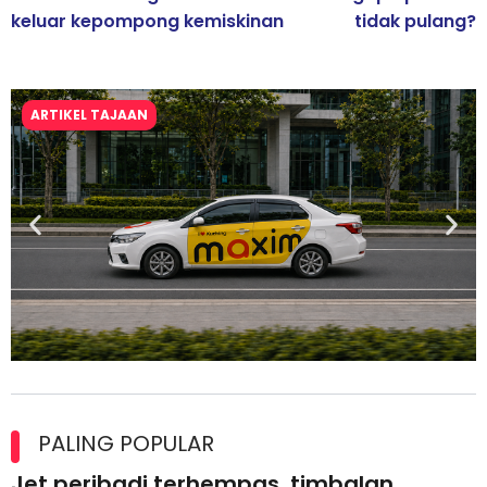
keluar kepompong kemiskinan
tidak pulang?
ARTIKEL TAJAAN
Maxim Malaysia dedah laporan keselamatan, pematuhan
lesen separuh pertama 2026
PALING POPULAR
Jet peribadi terhempas, timbalan