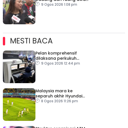
untuk semua golongan
9 Ogos 2026 1:08 pm
MESTI BACA
Pelan komprehensif
dilaksana perkukuh
keselamatan
9 Ogos 2026 12:44 pm
pemeriksaan bagasi di
KLIA
Malaysia mara ke
separuh akhir Hyundai
ASEAN Cup
8 Ogos 2026 11:26 pm