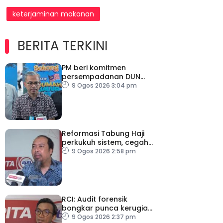
keterjaminan makanan
BERITA TERKINI
PM beri komitmen
persempadanan DUN
Sarawak, minta laporan
9 Ogos 2026 3:04 pm
SPR – Datuk Seri Fahmi
Reformasi Tabung Haji
perkukuh sistem, cegah
kesilapan berulang
9 Ogos 2026 2:58 pm
RCI: Audit forensik
bongkar punca kerugian,
kelemahan tadbir urus TH
9 Ogos 2026 2:37 pm