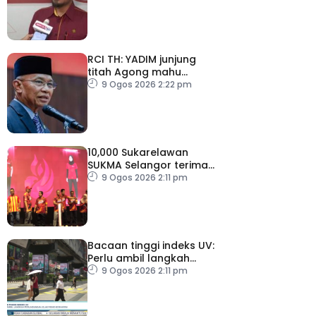
RCI TH: YADIM junjung
titah Agong mahu
siasatan tanpa
9 Ogos 2026 2:22 pm
kompromi
10,000 Sukarelawan
SUKMA Selangor terima
elaun RM100 sehari
9 Ogos 2026 2:11 pm
Bacaan tinggi indeks UV:
Perlu ambil langkah
perlindungan, elak risiko
9 Ogos 2026 2:11 pm
kesihatan