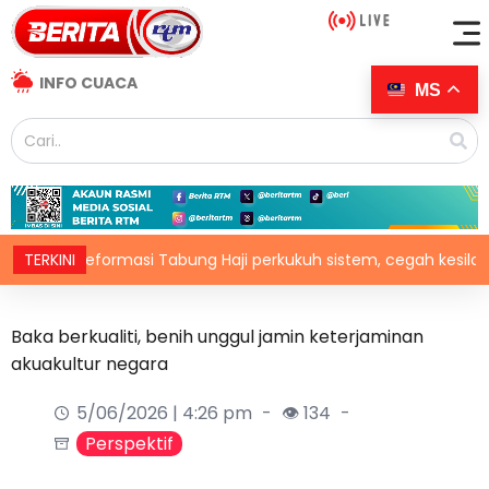
INFO CUACA
MS
ormasi Tabung Haji perkukuh sistem, cegah kesilapan berulang
TERKINI
Baka berkualiti, benih unggul jamin keterjaminan
akuakultur negara
5/06/2026 | 4:26 pm
👁 134
Perspektif