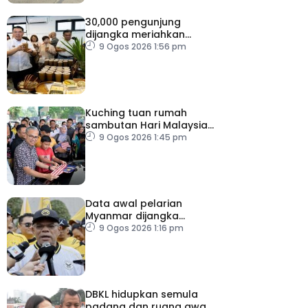
30,000 pengunjung
dijangka meriahkan
Karnival Jom Makan Ipoh
9 Ogos 2026 1:56 pm
2026
Kuching tuan rumah
sambutan Hari Malaysia
2026
9 Ogos 2026 1:45 pm
Data awal pelarian
Myanmar dijangka
diperoleh suku keempat
9 Ogos 2026 1:16 pm
2026
DBKL hidupkan semula
padang dan ruang awam