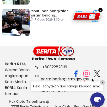
×
Penutupan pangkalan
haram kekang
penyeludupan di
7 Ogos 2026 9:30 am
Kelantan
Berita Ehwal Semasa
Berita RTM,
: +60322823119
Wisma Berita,
:
Angkasapuri
portalberita@rtm.gov.my
Kota Media,
×
: Aduan &
Helo! Tanyakan apa sahaja kepada saya.
50614 Kuala
Maklum balas
Lumpur
Hak Cipta Terpelihara @
2026 Radio Televisyen
Hak Cipta
|
Penafian
|
Polisi