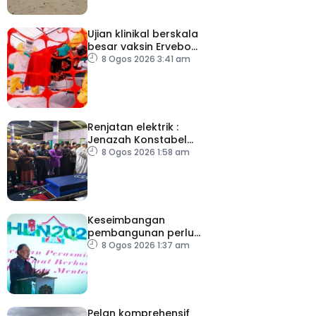
Ujian klinikal berskala
besar vaksin Ervebo
tangani wabak Ebola
8 Ogos 2026 3:41 am
Renjatan elektrik :
Jenazah Konstabel
Muhammad Raimi
8 Ogos 2026 1:58 am
selamat dikebumikan
Keseimbangan
pembangunan perlu
ambil kira lokasi tumpuan
8 Ogos 2026 1:37 am
Pelan komprehensif