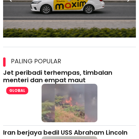
Maxim Malaysia dedah laporan keselamatan, pematuhan
lesen separuh pertama 2026
PALING POPULAR
Jet peribadi terhempas, timbalan
menteri dan empat maut
GLOBAL
Iran berjaya bedil USS Abraham Lincoln