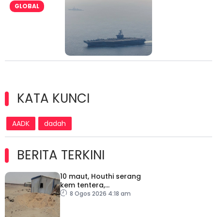
GLOBAL
KATA KUNCI
AADK
dadah
BERITA TERKINI
10 maut, Houthi serang
kem tentera,
penempatan pelarian
8 Ogos 2026 4:18 am