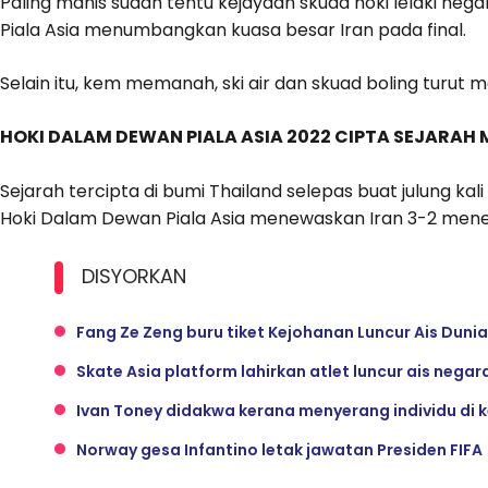
Paling manis sudah tentu kejayaan skuad hoki lelaki ne
Piala Asia menumbangkan kuasa besar Iran pada final.
Selain itu, kem memanah, ski air dan skuad boling turut
HOKI DALAM DEWAN PIALA ASIA 2022 CIPTA SEJARAH
Sejarah tercipta di bumi Thailand selepas buat julung kal
Hoki Dalam Dewan Piala Asia menewaskan Iran 3-2 meneru
DISYORKAN
Fang Ze Zeng buru tiket Kejohanan Luncur Ais Duni
Skate Asia platform lahirkan atlet luncur ais negar
Ivan Toney didakwa kerana menyerang individu di
Norway gesa Infantino letak jawatan Presiden FIFA