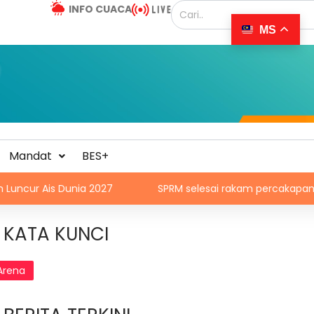
INFO CUACA
MS
Mandat
BES+
2027
SPRM selesai rakam percakapan bekas CFO
KATA KUNCI
Arena