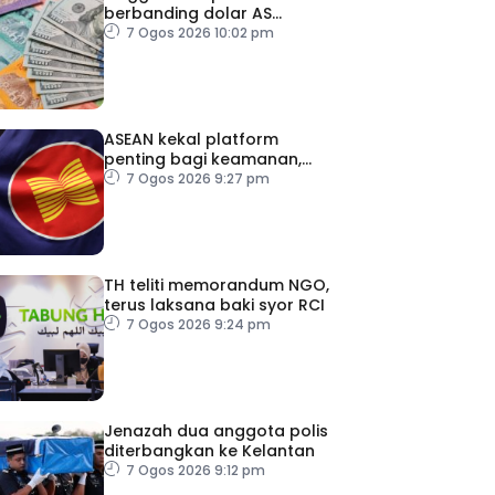
berbanding dolar AS
menjelang pengumuman
7 Ogos 2026 10:02 pm
data pasaran buruh AS
ASEAN kekal platform
penting bagi keamanan,
kestabilan serantau –
7 Ogos 2026 9:27 pm
Menteri Luar Kemboja
TH teliti memorandum NGO,
terus laksana baki syor RCI
7 Ogos 2026 9:24 pm
Jenazah dua anggota polis
diterbangkan ke Kelantan
7 Ogos 2026 9:12 pm