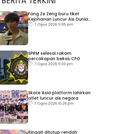
BERITA TERKINI
Fang Ze Zeng buru tiket
Kejohanan Luncur Ais Dunia
2027
7 Ogos 2026 11:05 pm
SPRM selesai rakam
percakapan bekas CFO
7 Ogos 2026 11:03 pm
Skate Asia platform lahirkan
atlet luncur ais negara
7 Ogos 2026 10:28 pm
Ringgit ditutup rendah