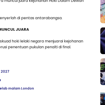
gara muncul juara kejohanan Hoki Dalam Dewan
 menyerlah di pentas antarabangsa.
 MUNCUL JUARA
i skuad hoki lelaki negara menjuarai kejohanan
si penentuan pukulan penalti di final.
a 2027
a
 kelab malam London