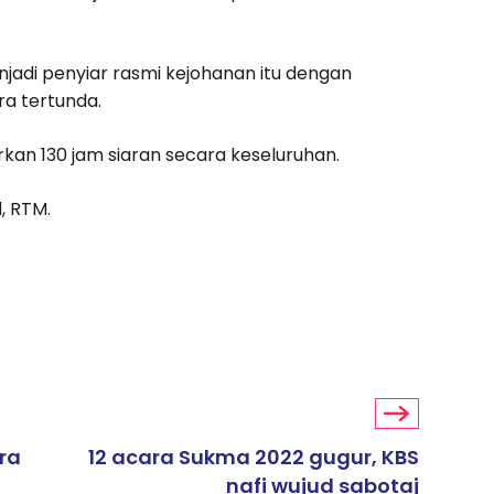
njadi penyiar rasmi kejohanan itu dengan
a tertunda.
rkan 130 jam siaran secara keseluruhan.
, RTM.
ra
12 acara Sukma 2022 gugur, KBS
nafi wujud sabotaj