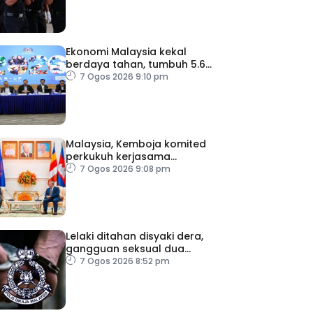
Ekonomi Malaysia kekal
berdaya tahan, tumbuh 5.6
peratus
7 Ogos 2026 9:10 pm
Malaysia, Kemboja komited
perkukuh kerjasama
pertahanan
7 Ogos 2026 9:08 pm
Lelaki ditahan disyaki dera,
gangguan seksual dua
anak kandung
7 Ogos 2026 8:52 pm