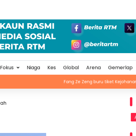
Fokus
Niaga
Kes
Global
Arena
Gemerlap
Fang Ze Zeng buru tiket Kejohanan Luncur Ais Dunia 
rah