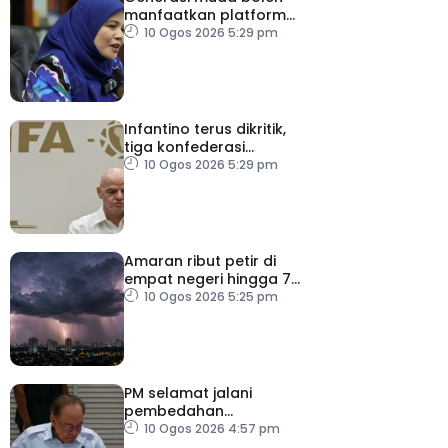
manfaatkan platform
digital zahir patriotisme
10 Ogos 2026 5:29 pm
Infantino terus dikritik,
tiga konfederasi
tegaskan bola sepak
10 Ogos 2026 5:29 pm
bukan milik individu
Amaran ribut petir di
empat negeri hingga 7
malam
10 Ogos 2026 5:25 pm
PM selamat jalani
pembedahan
laparoskopi rawat hernia
10 Ogos 2026 4:57 pm
perut