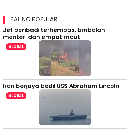
Maxim Malaysia dedah laporan keselamatan, pematuhan
lesen separuh pertama 2026
PALING POPULAR
Jet peribadi terhempas, timbalan
menteri dan empat maut
GLOBAL
Iran berjaya bedil USS Abraham Lincoln
GLOBAL