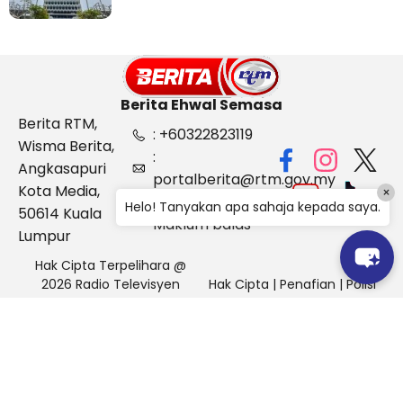
Berita Ehwal Semasa
Berita RTM,
: +60322823119
Wisma Berita,
:
Angkasapuri
portalberita@rtm.gov.my
Kota Media,
×
: Aduan &
Helo! Tanyakan apa sahaja kepada saya.
50614 Kuala
Maklum balas
Lumpur
Hak Cipta Terpelihara @
2026 Radio Televisyen
Hak Cipta
|
Penafian
|
Polisi
Malaysia, Berita Ehwal
Keselamatan
Semasa (BES)
Pihak Portal Berita RTM tidak bertanggungjawab terhadap