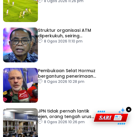
ASEAN Cup
8 Ogos 2026 11:26 pm
Struktur organisasi ATM
diperkukuh, seiring
pemodenan aset
8 Ogos 2026 11:10 pm
pertahanan
Pembukaan Selat Hormuz
bergantung penerimaan
AS – IRGC
8 Ogos 2026 10:28 pm
×
JPN tidak pernah lantik
ejen, orang tengah urus
dokumentasi
8 Ogos 2026 10:26 pm