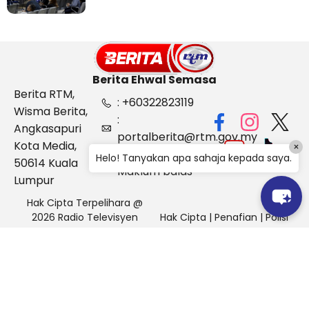
Berita Ehwal Semasa
Berita RTM,
: +60322823119
Wisma Berita,
:
Angkasapuri
portalberita@rtm.gov.my
Kota Media,
×
: Aduan &
Helo! Tanyakan apa sahaja kepada saya.
50614 Kuala
Maklum balas
Lumpur
Hak Cipta Terpelihara @
2026 Radio Televisyen
Hak Cipta
|
Penafian
|
Polisi
Malaysia, Berita Ehwal
Keselamatan
Semasa (BES)
Pihak Portal Berita RTM tidak bertanggungjawab terhadap