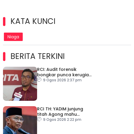
KATA KUNCI
Niaga
BERITA TERKINI
RCI: Audit forensik
bongkar punca kerugian,
kelemahan tadbir urus TH
9 Ogos 2026 2:37 pm
RCI TH: YADIM junjung
titah Agong mahu
siasatan tanpa
9 Ogos 2026 2:22 pm
kompromi