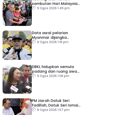
sambutan Hari Malaysia
2026
9 Ogos 2026 1:45 pm
Data awal pelarian
Myanmar dijangka
diperoleh suku keempat
9 Ogos 2026 1:16 pm
2026
DBKL hidupkan semula
padang dan ruang awam
untuk semua golongan
9 Ogos 2026 1:08 pm
PM ziarah Datuk Seri
Fadillah, Datuk Seri Ismail
Sabri di IJN
9 Ogos 2026 1:07 pm