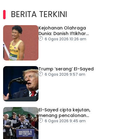
BERITA TERKINI
Kejohanan Olahraga
Dunia: Danish Iftikhar
cipta sejarah mara ke
6 Ogos 2026 10:26 am
final 100m
Trump ‘serang’ El-Sayed
6 Ogos 2026 9:57 am
El-Sayed cipta kejutan,
menang pencalonan
Senat AS di Michigan
6 Ogos 2026 9:45 am