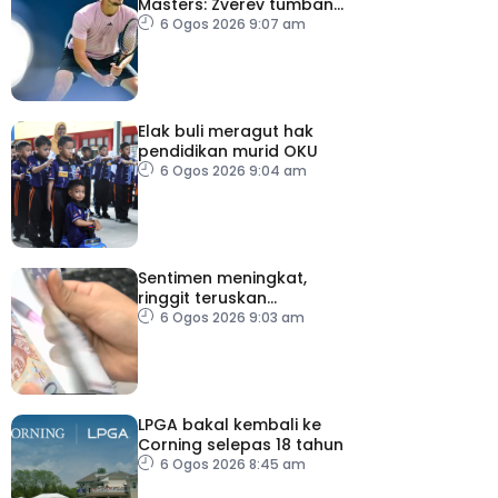
Masters: Zverev tumbang,
Auger-Aliasime tarik diri
6 Ogos 2026 9:07 am
Elak buli meragut hak
pendidikan murid OKU
6 Ogos 2026 9:04 am
Sentimen meningkat,
ringgit teruskan
momentum mengukuh
6 Ogos 2026 9:03 am
berbanding dolar AS
LPGA bakal kembali ke
Corning selepas 18 tahun
6 Ogos 2026 8:45 am