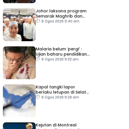
Johor laksana program
Semarak Maghrib dan
Isyak perkasa solat
6 Ogos 2026 9:40 am
berjemaah
Malaria belum ‘pergi’ :
Ujian baharu pendidikan
perubatan dan sistem
6 Ogos 2026 9:33 am
kesihatan
Kapal tangki lapor
berlaku letupan di Selat
Hormuz ketika Iran-Oman
6 Ogos 2026 9:26 am
berunding
Kejutan di Montreal