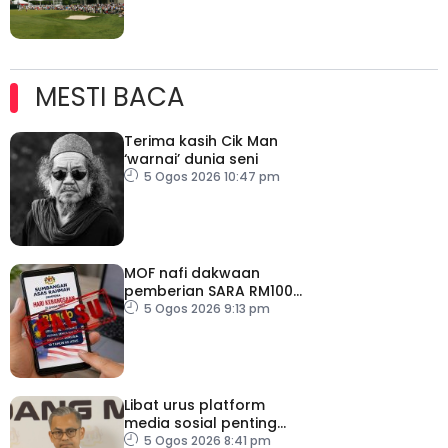
MESTI BACA
Terima kasih Cik Man
‘warnai’ dunia seni
5 Ogos 2026 10:47 pm
MOF nafi dakwaan
pemberian SARA RM100
sempena Hari
5 Ogos 2026 9:13 pm
Kebangsaan
Libat urus platform
media sosial penting
bendung perbuatan
5 Ogos 2026 8:41 pm