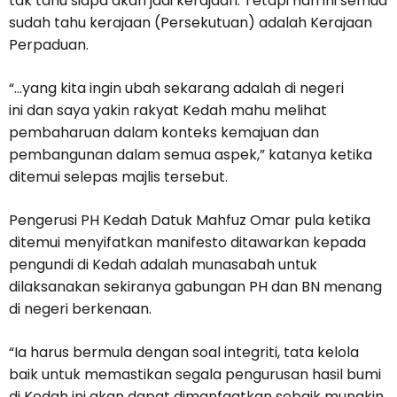
tak tahu siapa akan jadi kerajaan. Tetapi hari ini semua
sudah tahu kerajaan (Persekutuan) adalah Kerajaan
Perpaduan.
“…yang kita ingin ubah sekarang adalah di negeri
ini dan saya yakin rakyat Kedah mahu melihat
pembaharuan dalam konteks kemajuan dan
pembangunan dalam semua aspek,” katanya ketika
ditemui selepas majlis tersebut.
Pengerusi PH Kedah Datuk Mahfuz Omar pula ketika
ditemui menyifatkan manifesto ditawarkan kepada
pengundi di Kedah adalah munasabah untuk
dilaksanakan sekiranya gabungan PH dan BN menang
di negeri berkenaan.
“Ia harus bermula dengan soal integriti, tata kelola
baik untuk memastikan segala pengurusan hasil bumi
di Kedah ini akan dapat dimanfaatkan sebaik mungkin