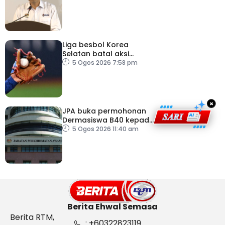
‘copycat’
Liga besbol Korea
Selatan batal aksi
susulan gelombang haba
5 Ogos 2026 7:58 pm
×
JPA buka permohonan
Dermasiswa B40 kepada
lepasan SPM
5 Ogos 2026 11:40 am
Berita Ehwal Semasa
Berita RTM,
: +60322823119